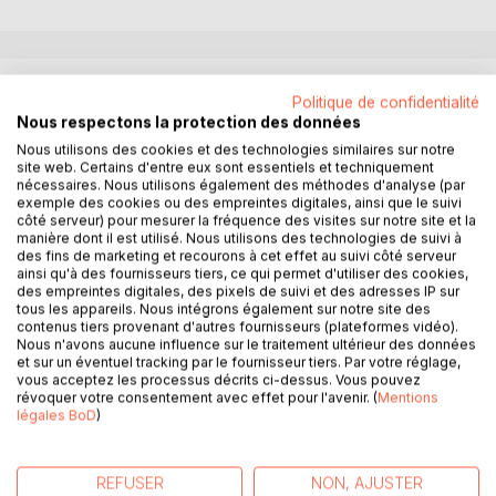
DESCRIPTION
Politique de confidentialité
Nous respectons la protection des données
Septembre 1939. Dans la cour de la ferme Gabier, Colette
Nous utilisons des cookies et des technologies similaires sur notre
site web. Certains d'entre eux sont essentiels et techniquement
fait ses adieux à son fiancé qui part à la guerre. Depuis sa
nécessaires. Nous utilisons également des méthodes d'analyse (par
fenêtre, sa tante Joséphine observe cette séparation avec
exemple des cookies ou des empreintes digitales, ainsi que le suivi
émotion. En août 1914, c'est elle qui embrassait son jeune
côté serveur) pour mesurer la fréquence des visites sur notre site et la
manière dont il est utilisé. Nous utilisons des technologies de suivi à
époux dans les mêmes circonstances. Mais son homme
des fins de marketing et recourons à cet effet au suivi côté serveur
est tombé au combat, et depuis ce grand choc, Joséphine
ainsi qu'à des fournisseurs tiers, ce qui permet d'utiliser des cookies,
vit recluse.
des empreintes digitales, des pixels de suivi et des adresses IP sur
tous les appareils. Nous intégrons également sur notre site des
Désormais à Paleysin, tout porte à croire que les deux
contenus tiers provenant d'autres fournisseurs (plateformes vidéo).
femmes sont unies par une destinée commune. Mais le
Nous n'avons aucune influence sur le traitement ultérieur des données
malheur s'abattra-t-il sur Colette ?
et sur un éventuel tracking par le fournisseur tiers. Par votre réglage,
vous acceptez les processus décrits ci-dessus. Vous pouvez
Paleysin est le roman de ces amours contrariées, de
révoquer votre consentement avec effet pour l'avenir. (
Mentions
jeunesses perdues et de toute une campagne qui cicatrise
légales BoD
)
ses plaies.
Dans le cadre de son métier d'écrivaine publique
biographe, Franceline Burgel revient fréquemment sur les
REFUSER
NON, AJUSTER