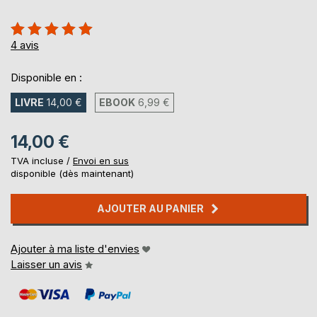
Évaluation:
100%
4
avis
Disponible en :
LIVRE
14,00 €
EBOOK
6,99 €
14,00 €
TVA incluse /
Envoi en sus
disponible (dès maintenant)
AJOUTER AU PANIER
Ajouter à ma liste d'envies
Laisser un avis