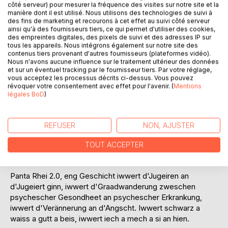
côté serveur) pour mesurer la fréquence des visites sur notre site et la
manière dont il est utilisé. Nous utilisons des technologies de suivi à
des fins de marketing et recourons à cet effet au suivi côté serveur
ainsi qu'à des fournisseurs tiers, ce qui permet d'utiliser des cookies,
des empreintes digitales, des pixels de suivi et des adresses IP sur
DESCRIPTION
tous les appareils. Nous intégrons également sur notre site des
contenus tiers provenant d'autres fournisseurs (plateformes vidéo).
Nous n'avons aucune influence sur le traitement ultérieur des données
Fir der Gesellschaft ze entkommen dei bedreelech ass,
et sur un éventuel tracking par le fournisseur tiers. Par votre réglage,
vous acceptez les processus décrits ci-dessus. Vous pouvez
décideiert eng Fra sech an d'Isolatioun zrëckzezeien an all
révoquer votre consentement avec effet pour l'avenir. (
Mentions
Verännerungen ze trotzen. An eenzelen Artiklen dei si un
légales BoD
)
eng Zeitung scheckt fir hiert Experiment ze dokumenteiren,
an esou eventuel eng nei Kultur ze schaafen, kommenteiert
si d'Gesellschaft dei si esou haast. Iwerzeegt vun der
REFUSER
NON, AJUSTER
efficaciteit vun hirer Leisung, focusseiert op d'Evitement
vun der Verännerung struewelt si fir sech zu recht ze
TOUT ACCEPTER
fannen.
Panta Rhei 2.0, eng Geschicht iwwert d'Jugeiren an
d'Jugeiert ginn, iwwert d'Graadwanderung zweschen
psychescher Gesondheet an psychescher Erkrankung,
iwwert d'Verännerung an d'Angscht. Iwwert schwarz a
waiss a gutt a beis, iwwert iech a mech a si an hien.