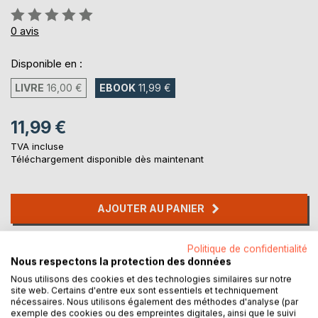
Évaluation:
0%
0
avis
Disponible en :
LIVRE
16,00 €
EBOOK
11,99 €
11,99 €
TVA incluse
Téléchargement disponible dès maintenant
AJOUTER AU PANIER
Ajouter à ma liste d'envies
Politique de confidentialité
Nous respectons la protection des données
Laisser un avis
Nous utilisons des cookies et des technologies similaires sur notre
site web. Certains d'entre eux sont essentiels et techniquement
nécessaires. Nous utilisons également des méthodes d'analyse (par
exemple des cookies ou des empreintes digitales, ainsi que le suivi