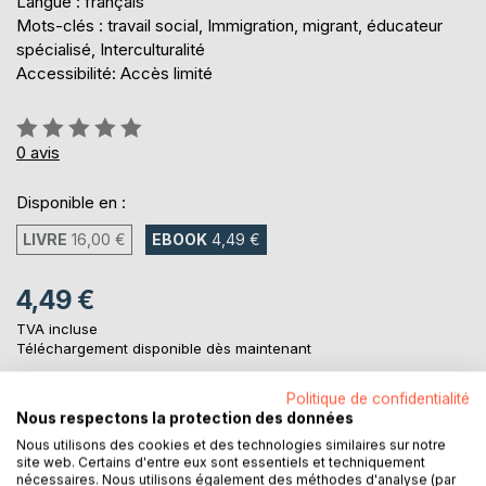
Langue : français
Mots-clés : travail social, Immigration, migrant, éducateur
spécialisé, Interculturalité
Accessibilité: Accès limité
Évaluation:
0%
0
avis
Disponible en :
LIVRE
16,00 €
EBOOK
4,49 €
4,49 €
TVA incluse
Téléchargement disponible dès maintenant
Politique de confidentialité
Nous respectons la protection des données
AJOUTER AU PANIER
Nous utilisons des cookies et des technologies similaires sur notre
site web. Certains d'entre eux sont essentiels et techniquement
nécessaires. Nous utilisons également des méthodes d'analyse (par