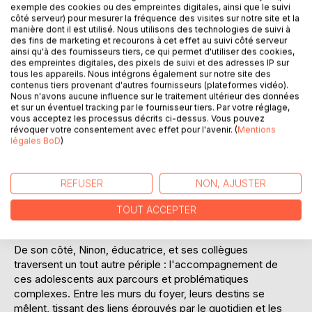
Ajouter à ma liste d'envies
exemple des cookies ou des empreintes digitales, ainsi que le suivi
Laisser un avis
côté serveur) pour mesurer la fréquence des visites sur notre site et la
manière dont il est utilisé. Nous utilisons des technologies de suivi à
des fins de marketing et recourons à cet effet au suivi côté serveur
ainsi qu'à des fournisseurs tiers, ce qui permet d'utiliser des cookies,
des empreintes digitales, des pixels de suivi et des adresses IP sur
tous les appareils. Nous intégrons également sur notre site des
contenus tiers provenant d'autres fournisseurs (plateformes vidéo).
Nous n'avons aucune influence sur le traitement ultérieur des données
et sur un éventuel tracking par le fournisseur tiers. Par votre réglage,
vous acceptez les processus décrits ci-dessus. Vous pouvez
DESCRIPTION
révoquer votre consentement avec effet pour l'avenir. (
Mentions
légales BoD
)
M'baye, Saidul, Balde, Ali, Daoud... Ils ont tous un point
commun : avoir parcouru des milliers de kilomètres pour
REFUSER
NON, AJUSTER
arriver jusqu'en France. Mineurs, migrants et isolés... Le
calvaire de l'exil ne se termine pourtant pas une fois la
TOUT ACCEPTER
frontière passée.
De son côté, Ninon, éducatrice, et ses collègues
traversent un tout autre périple : l'accompagnement de
ces adolescents aux parcours et problématiques
complexes. Entre les murs du foyer, leurs destins se
mêlent, tissant des liens éprouvés par le quotidien et les