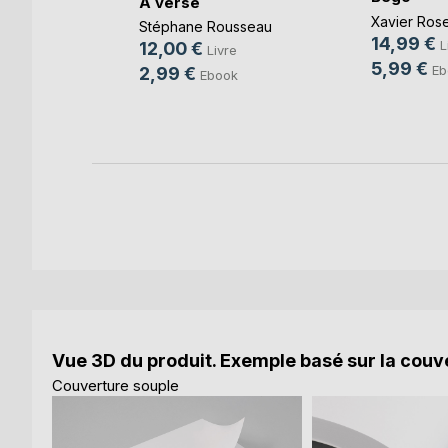
rigade
À verse
Xavier Ros
Stéphane Rousseau
14,99 €
erc
,
L
12,00 €
Livre
uefort
, ...
5,99 €
Eb
2,99 €
Ebook
k
Vue 3D du produit. Exemple basé sur la couve
Couverture souple