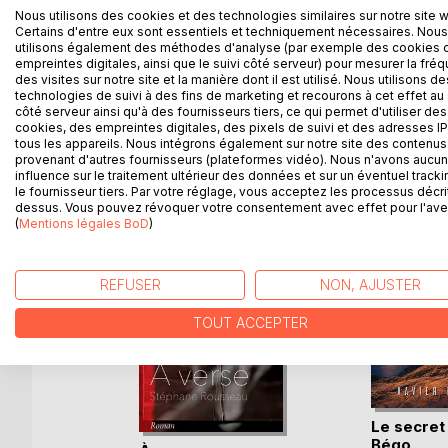
Nous utilisons des cookies et des technologies similaires sur notre site 
personnages hauts en couleurs composent le table
Certains d'entre eux sont essentiels et techniquement nécessaires. Nous
Thelma et Louise. Entrez dans les limbes du charis
utilisons également des méthodes d'analyse (par exemple des cookies 
tourmentée de Molly, Sam et Courtney. Un voyage 
empreintes digitales, ainsi que le suivi côté serveur) pour mesurer la fré
des visites sur notre site et la manière dont il est utilisé. Nous utilisons de
technologies de suivi à des fins de marketing et recourons à cet effet au 
côté serveur ainsi qu'à des fournisseurs tiers, ce qui permet d'utiliser des
cookies, des empreintes digitales, des pixels de suivi et des adresses IP
tous les appareils. Nous intégrons également sur notre site des contenus 
D’AUTRES TITRES À D
provenant d'autres fournisseurs (plateformes vidéo). Nous n'avons aucu
influence sur le traitement ultérieur des données et sur un éventuel tracki
le fournisseur tiers. Par votre réglage, vous acceptez les processus décri
dessus. Vous pouvez révoquer votre consentement avec effet pour l'aven
(
Mentions légales BoD
)
REFUSER
NON, AJUSTER
TOUT ACCEPTER
Le secret
Bégo