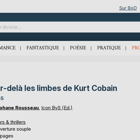
Sur BoD
MANCE
FANTASTIQUE
POÉSIE
PRATIQUE
PR
r-delà les limbes de Kurt Cobain
55
phane Rousseau
,
Icon ByS (Ed.)
rs & thrillers
verture souple
 pages