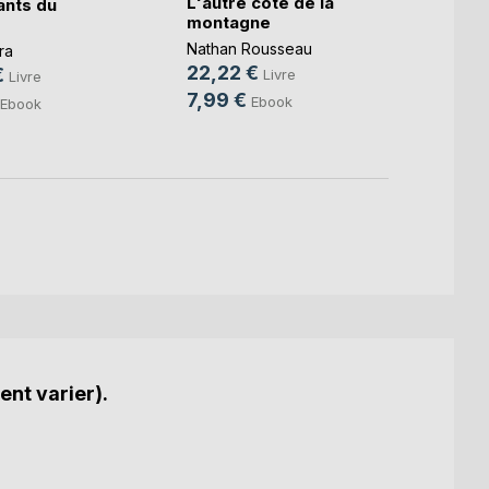
L'autre côté de la
ants du
montagne
Philip
24,9
Nathan Rousseau
ra
22,22 €
10,9
€
Livre
Livre
7,99 €
Ebook
Ebook
ent varier).