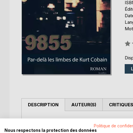
ISB
Édi
Date
Lang
Mots
Éval
0%
Disp
DESCRIPTION
AUTEUR(S)
CRITIQUES
Et si Kurt Cobain était toujours parmi nous ? Un 
Politique de confiden
se mêlent hallucinations, drogue et errance à trav
Nous respectons la protection des données
classiques. Une oeuvre originale et prometteuse : 