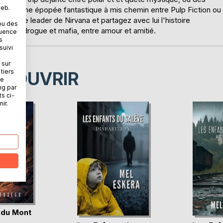
web.
au d'une épopée fantastique à mis chemin entre Pulp Fiction ou
matique leader de Nirvana et partagez avec lui l'histoire
ou des
entre drogue et mafia, entre amour et amitié.
quence
s
suivi
 sur
tiers
ÉCOUVRIR
ne
ng par
ts ci-
ir.
 du Mont