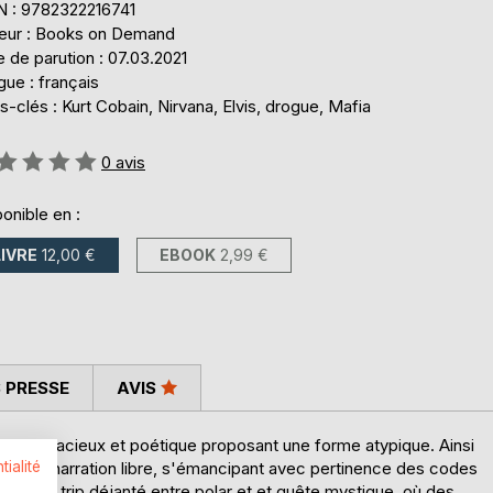
N : 9782322216741
teur : Books on Demand
 de parution : 07.03.2021
ue : français
-clés : Kurt Cobain, Nirvana, Elvis, drogue, Mafia
uation:
0
avis
onible en :
LIVRE
12,00 €
EBOOK
2,99 €
 PRESSE
AVIS
roman audacieux et poétique proposant une forme atypique. Ainsi
tialité
ers une narration libre, s'émancipant avec pertinence des codes
un road trip déjanté entre polar et et quête mystique, où des