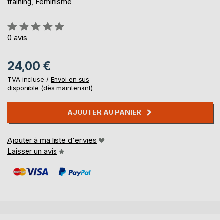
training, Feminisme
Évaluation:
0%
0
avis
24,00 €
TVA incluse /
Envoi en sus
disponible (dès maintenant)
AJOUTER AU PANIER
Ajouter à ma liste d'envies
Laisser un avis