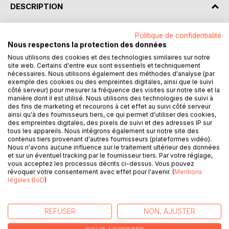
DESCRIPTION
Le statut des femmes artistes en Occident a connu de
Politique de confidentialité
Nous respectons la protection des données
nombreuses transformations durant les périodes moderne
et contemporaine, du XVIIe au XXIe siècle. Il a été
Nous utilisons des cookies et des technologies similaires sur notre
site web. Certains d'entre eux sont essentiels et techniquement
largement dépendant, en un même temps et un même
nécessaires. Nous utilisons également des méthodes d'analyse (par
pays, des conditions sociales, économiques et culturelles
exemple des cookies ou des empreintes digitales, ainsi que le suivi
dans lesquelles elles naissaient, se formaient et pouvaient
côté serveur) pour mesurer la fréquence des visites sur notre site et la
manière dont il est utilisé. Nous utilisons des technologies de suivi à
exercer leur art. Et plus que les hommes, elles ont été
des fins de marketing et recourons à cet effet au suivi côté serveur
tributaires de leur situation familiale et, très fréquemment,
ainsi qu'à des fournisseurs tiers, ce qui permet d'utiliser des cookies,
du rôle que jouaient, au plus près d'elles, des hommes. De
des empreintes digitales, des pixels de suivi et des adresses IP sur
tous les appareils. Nous intégrons également sur notre site des
manière ambivalente, la parentèle a longtemps produit
contenus tiers provenant d'autres fournisseurs (plateformes vidéo).
chez les femmes des effets de relégation et de
Nous n'avons aucune influence sur le traitement ultérieur des données
subordination, mais elle a aussi permis, dans certaines
et sur un éventuel tracking par le fournisseur tiers. Par votre réglage,
vous acceptez les processus décrits ci-dessus. Vous pouvez
circonstances, un espace de création.
révoquer votre consentement avec effet pour l'avenir. (
Mentions
Faisant suite au colloque international organise en
légales BoD
)
septembre 2016 par le Musee Sainte Croix, l'université de
Poitiers (Criham) et l'association Archives of Women
Artists, Research and Exhibitions (AWARE), cet ouvrage
REFUSER
NON, AJUSTER
met en évidence la pluralité des situations comme un
certain nombre de mécanismes récurrents ou les relations