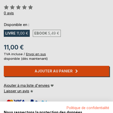
Évaluation:
0%
0
avis
Disponible en :
LIVRE
11,00 €
EBOOK
5,49 €
11,00 €
TVA incluse /
Envoi en sus
disponible (dès maintenant)
AJOUTER AU PANIER
Ajouter à ma liste d'envies
Laisser un avis
Politique de confidentialité
Nous respectons la protection des données