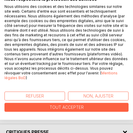
Nous utilisons des cookies et des technologies similaires sur notre
site web. Certains d'entre eux sont essentiels et techniquement
nécessaires. Nous utilisons également des méthodes d'analyse (par
DESCRIPTION
exemple des cookies ou des empreintes digitales, ainsi que le suivi
côté serveur) pour mesurer la fréquence des visites sur notre site et la
manière dont il est utilisé. Nous utilisons des technologies de suivi à
des fins de marketing et recourons à cet effet au suivi côté serveur
Valérie a cinquante ans, un gentil mari, des enfants, des
ainsi qu'à des fournisseurs tiers, ce qui permet d'utiliser des cookies,
petits-enfants, des copines épatantes. Mais, tout
des empreintes digitales, des pixels de suivi et des adresses IP sur
doucement s'installent des troubles de la mémoire et du
tous les appareils. Nous intégrons également sur notre site des
contenus tiers provenant d'autres fournisseurs (plateformes vidéo).
comportement ; son médecin l'envoie consulter un
Nous n'avons aucune influence sur le traitement ultérieur des données
neurologue. Elle a la maladie d'Alzheimer. Sa vie va
et sur un éventuel tracking par le fournisseur tiers. Par votre réglage,
basculer.
vous acceptez les processus décrits ci-dessus. Vous pouvez
révoquer votre consentement avec effet pour l'avenir. (
Mentions
légales BoD
)
Peut-on arriver à cacher à ses proches une telle maladie ?
Valérie va s'y employer avec détermination, mais jusqu'où
REFUSER
NON, AJUSTER
pourra-t-elle aller ?
TOUT ACCEPTER
AUTEUR(S)
CRITIQUES PRESSE