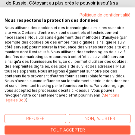
de Russie. Côtoyant au plus près le pouvoir jusqu'à sa
chute, il assiste aux aléas du pays, aux manigances de
Politique de confidentialité
l'aristocratie pétersbourgeoise, au cheminement inévitable
Nous respectons la protection des données
vers la révolution nationale en pleine conflagration
mondiale. Témoin des traîtrises et du mépris envers
Nous utilisons des cookies et des technologies similaires sur notre
site web. Certains d'entre eux sont essentiels et techniquement
l'empereur Nicolas II et sa famille, il l'est aussi du courage
nécessaires. Nous utilisons également des méthodes d'analyse (par
et de la détermination d'hommes et de femmes qui dans
exemple des cookies ou des empreintes digitales, ainsi que le suivi
les plus grandes épreuves ne les abandonneront pas.
côté serveur) pour mesurer la fréquence des visites sur notre site et la
manière dont il est utilisé. Nous utilisons des technologies de suivi à
des fins de marketing et recourons à cet effet au suivi côté serveur
De Saint-Pétersbourg aux poussiéreuses villes d'Extrême-
ainsi qu'à des fournisseurs tiers, ce qui permet d'utiliser des cookies,
Orient, du soleil de Crimée aux neiges de Sibérie, Igor
des empreintes digitales, des pixels de suivi et des adresses IP sur
tous les appareils. Nous intégrons également sur notre site des
Kleinenberg raconte presque une décennie de la Russie
contenus tiers provenant d'autres fournisseurs (plateformes vidéo).
dans ce qu'elle eut de tumultueux, de tragique et
Nous n'avons aucune influence sur le traitement ultérieur des données
d'éminemment fascinant.
et sur un éventuel tracking par le fournisseur tiers. Par votre réglage,
vous acceptez les processus décrits ci-dessus. Vous pouvez
révoquer votre consentement avec effet pour l'avenir. (
Mentions
Dans ces mémoires fictifs foisonnants, construits à partir
légales BoD
)
de témoignages du temps, s'entremêlent le portrait intime
et vrai de la dernière famille régnante de Russie et l'histoire
troublée d'un pays au tournant de son destin.
REFUSER
NON, AJUSTER
Edition illustrée d'un frontispice et de cinquante
TOUT ACCEPTER