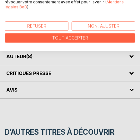
révoquer votre consentement avec effet pour l'avenir. (
Mentions
légales BoD
)
Joséphine est fatiguée mais elle ne trouve pas son cher
Lino. Elle part à sa recherche.
REFUSER
NON, AJUSTER
Une histoire à raconter pour structurer le langage et
TOUT ACCEPTER
acquérir du vocabulaire.
AUTEUR(S)
CRITIQUES PRESSE
AVIS
D’AUTRES TITRES À DÉCOUVRIR