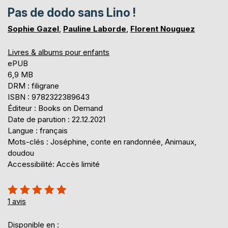
Pas de dodo sans Lino !
Sophie Gazel
,
Pauline Laborde
,
Florent Nouguez
Livres & albums pour enfants
ePUB
6,9 MB
DRM : filigrane
ISBN : 9782322389643
Éditeur : Books on Demand
Date de parution : 22.12.2021
Langue : français
Mots-clés : Joséphine, conte en randonnée, Animaux,
doudou
Accessibilité: Accès limité
Évaluation:
100%
1
avis
Disponible en :