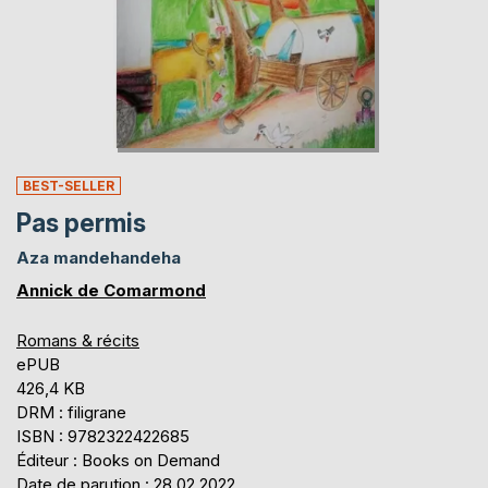
BEST-SELLER
Pas permis
Aza mandehandeha
Annick de Comarmond
Romans & récits
ePUB
426,4 KB
DRM : filigrane
ISBN : 9782322422685
Éditeur : Books on Demand
Date de parution : 28.02.2022