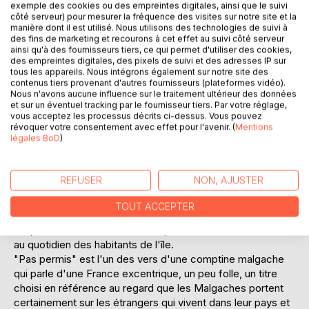
exemple des cookies ou des empreintes digitales, ainsi que le suivi
Ajouter à ma liste d'envies
côté serveur) pour mesurer la fréquence des visites sur notre site et la
Laisser un avis
manière dont il est utilisé. Nous utilisons des technologies de suivi à
des fins de marketing et recourons à cet effet au suivi côté serveur
ainsi qu'à des fournisseurs tiers, ce qui permet d'utiliser des cookies,
des empreintes digitales, des pixels de suivi et des adresses IP sur
tous les appareils. Nous intégrons également sur notre site des
contenus tiers provenant d'autres fournisseurs (plateformes vidéo).
Nous n'avons aucune influence sur le traitement ultérieur des données
et sur un éventuel tracking par le fournisseur tiers. Par votre réglage,
vous acceptez les processus décrits ci-dessus. Vous pouvez
révoquer votre consentement avec effet pour l'avenir. (
Mentions
DESCRIPTION
légales BoD
)
"Pas permis" est un recueil d'anecdotes amusantes que
REFUSER
NON, AJUSTER
l'auteure a collectées au cours de sa vie à Madagascar. La
plupart du temps, elles illustrent des incompréhensions
TOUT ACCEPTER
entre étrangers et Malgaches. Mais parfois, il s'agit tout
simplement de récits où l'exotique se mêle avec drôlerie
au quotidien des habitants de l'île.
"Pas permis" est l'un des vers d'une comptine malgache
qui parle d'une France excentrique, un peu folle, un titre
choisi en référence au regard que les Malgaches portent
certainement sur les étrangers qui vivent dans leur pays et