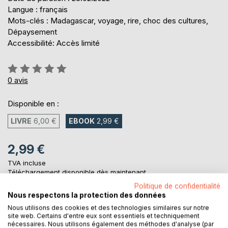
Langue : français
Mots-clés : Madagascar, voyage, rire, choc des cultures,
Dépaysement
Accessibilité: Accès limité
Évaluation:
0%
0
avis
Disponible en :
LIVRE
6,00 €
EBOOK
2,99 €
2,99 €
TVA incluse
Téléchargement disponible dès maintenant
Politique de confidentialité
Nous respectons la protection des données
AJOUTER AU PANIER
Nous utilisons des cookies et des technologies similaires sur notre
site web. Certains d'entre eux sont essentiels et techniquement
nécessaires. Nous utilisons également des méthodes d'analyse (par