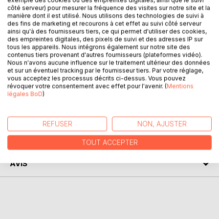
exemple des cookies ou des empreintes digitales, ainsi que le suivi
Delphine est élevée par sa mère et ne connaît pas son
côté serveur) pour mesurer la fréquence des visites sur notre site et la
père. Elle a grandi à Arles, au sein d'une cité-dortoir, et
manière dont il est utilisé. Nous utilisons des technologies de suivi à
mène une vie un peu morne qui ne satisfait pas ses rêves
des fins de marketing et recourons à cet effet au suivi côté serveur
d'enfant. Ébranlée par une expérience traumatisante alors
ainsi qu'à des fournisseurs tiers, ce qui permet d'utiliser des cookies,
des empreintes digitales, des pixels de suivi et des adresses IP sur
qu'elle vient de rentrer au collège, la jeune fille traverse
tous les appareils. Nous intégrons également sur notre site des
l'adolescence au gré de ses rencontres masculines, et
contenus tiers provenant d'autres fournisseurs (plateformes vidéo).
cherche les moyens d'accepter son corps, à la fois
Nous n'avons aucune influence sur le traitement ultérieur des données
et sur un éventuel tracking par le fournisseur tiers. Par votre réglage,
troublée et fascinée par le déploiement de ses attributs
vous acceptez les processus décrits ci-dessus. Vous pouvez
féminins.
révoquer votre consentement avec effet pour l'avenir. (
Mentions
légales BoD
)
AUTEUR(S)
REFUSER
NON, AJUSTER
CRITIQUES PRESSE
TOUT ACCEPTER
AVIS