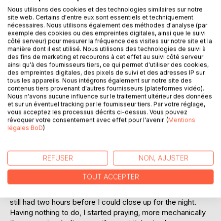
Nous utilisons des cookies et des technologies similaires sur notre
site web. Certains d'entre eux sont essentiels et techniquement
nécessaires. Nous utilisons également des méthodes d'analyse (par
exemple des cookies ou des empreintes digitales, ainsi que le suivi
côté serveur) pour mesurer la fréquence des visites sur notre site et la
DESCRIPTION
manière dont il est utilisé. Nous utilisons des technologies de suivi à
des fins de marketing et recourons à cet effet au suivi côté serveur
ainsi qu'à des fournisseurs tiers, ce qui permet d'utiliser des cookies,
des empreintes digitales, des pixels de suivi et des adresses IP sur
I had passed from being a leader of an internationally
tous les appareils. Nous intégrons également sur notre site des
recognized, successful group of churches, to being an
contenus tiers provenant d'autres fournisseurs (plateformes vidéo).
Nous n'avons aucune influence sur le traitement ultérieur des données
immigrant worker.
et sur un éventuel tracking par le fournisseur tiers. Par votre réglage,
It was a very testing time, and I found myself sliding into a
vous acceptez les processus décrits ci-dessus. Vous pouvez
depression. With the loss of my ministry, I had lost my
révoquer votre consentement avec effet pour l'avenir. (
Mentions
légales BoD
)
reason for living. I no longer prayed, nor opened my bible,
and only went to church for my children's sake.
This situation lasted for three months, until one evening
REFUSER
NON, AJUSTER
God showed up at the petrol station where I was working.
TOUT ACCEPTER
There was nobody about, as a thin icy rain had driven even
the bravest souls home early. Boredom gripped me, and I
still had two hours before I could close up for the night.
Having nothing to do, I started praying, more mechanically