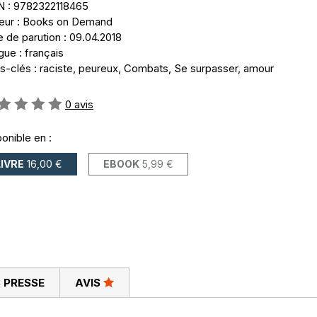
N : 9782322118465
teur : Books on Demand
 de parution : 09.04.2018
ue : français
s-clés : raciste, peureux, Combats, Se surpasser, amour
uation:
0
avis
onible en :
LIVRE
16,00 €
EBOOK
5,99 €
 PRESSE
AVIS