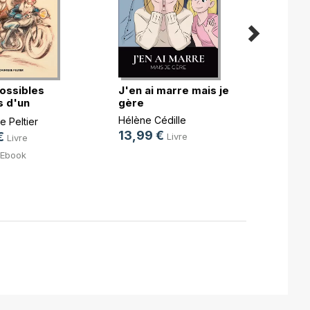
ossibles
J'en ai marre mais je
Qu'as-
 d'un
gère
lumiè
.)
Hélène Cédille
Sophie
 Peltier
13,99 €
15,0
€
Livre
Livre
4,99
Ebook