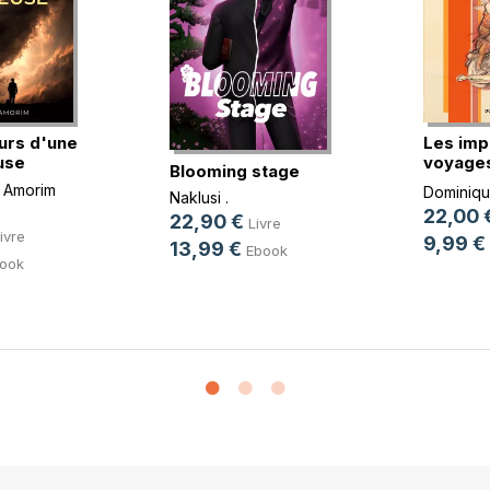
urs d'une
Les imp
use
voyages
Blooming stage
imbéc(..
 Amorim
Dominique
Naklusi .
22,00 
22,90 €
Livre
ivre
9,99 €
13,99 €
Ebook
ook