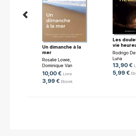
Les doule
vie heure
Un dimanche à la
mer
Rodrigo De
-Taty
Luna
Rosalie Lowie
,
13,90 €
Dominique Van
L
k
Cotthem
, ...
5,99 €
10,00 €
Eb
Livre
3,99 €
Ebook