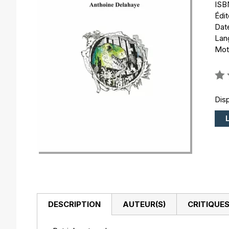
ISB
Édi
Date
Lang
Mot
Éval
0%
Disp
DESCRIPTION
AUTEUR(S)
CRITIQUES