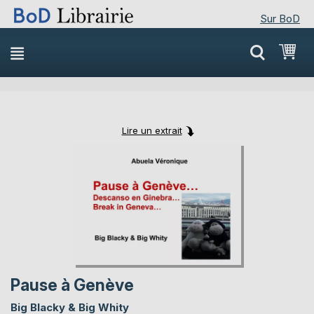
Sur BoD
Skip
Mon
to
Content
Lire un extrait
Skip
Skip
to
to
the
the
end
beginning
of
of
the
the
images
images
gallery
gallery
Pause à Genève
Big Blacky & Big Whity