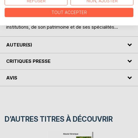
REFUSER
NON, AJUSTER
Le séjour en images de la famille Big Blacky et Big Whity
TOUT ACCEPTER
chez les Helvètes.
A la découverte de Genève, de son histoire, de ses
institutions, de son patrimoine et de ses spécialités...
AUTEUR(S)
CRITIQUES PRESSE
AVIS
D’AUTRES TITRES À DÉCOUVRIR