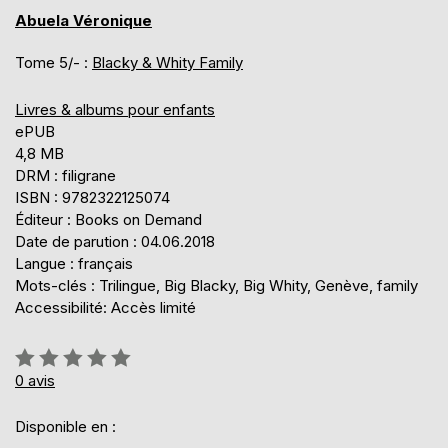
Abuela Véronique
Tome 5/- :
Blacky & Whity Family
Livres & albums pour enfants
ePUB
4,8 MB
DRM : filigrane
ISBN : 9782322125074
Éditeur : Books on Demand
Date de parution : 04.06.2018
Langue : français
Mots-clés : Trilingue, Big Blacky, Big Whity, Genève, family
Accessibilité: Accès limité
Évaluation:
0%
0
avis
Disponible en :