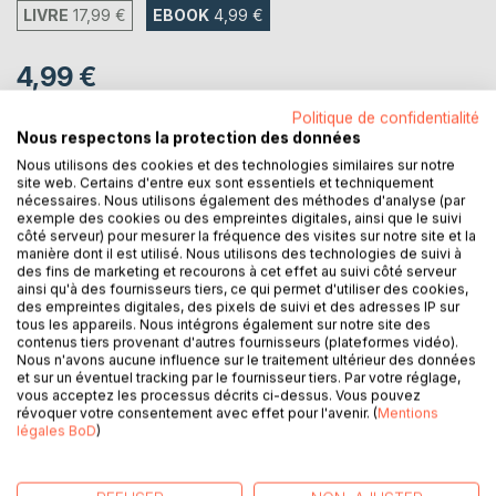
LIVRE
17,99 €
EBOOK
4,99 €
4,99 €
TVA incluse
Politique de confidentialité
Téléchargement disponible dès maintenant
Nous respectons la protection des données
Nous utilisons des cookies et des technologies similaires sur notre
site web. Certains d'entre eux sont essentiels et techniquement
nécessaires. Nous utilisons également des méthodes d'analyse (par
AJOUTER AU PANIER
exemple des cookies ou des empreintes digitales, ainsi que le suivi
côté serveur) pour mesurer la fréquence des visites sur notre site et la
manière dont il est utilisé. Nous utilisons des technologies de suivi à
Ajouter à ma liste d'envies
des fins de marketing et recourons à cet effet au suivi côté serveur
Laisser un avis
ainsi qu'à des fournisseurs tiers, ce qui permet d'utiliser des cookies,
des empreintes digitales, des pixels de suivi et des adresses IP sur
tous les appareils. Nous intégrons également sur notre site des
contenus tiers provenant d'autres fournisseurs (plateformes vidéo).
Nous n'avons aucune influence sur le traitement ultérieur des données
et sur un éventuel tracking par le fournisseur tiers. Par votre réglage,
vous acceptez les processus décrits ci-dessus. Vous pouvez
révoquer votre consentement avec effet pour l'avenir. (
Mentions
légales BoD
)
DESCRIPTION