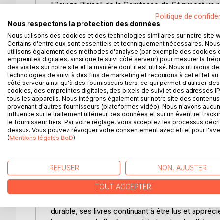
"Pauvre Blaise" de la Comtesse de Ségur est un r
bonté et la générosité sont mises à l'épreuve dans
Politique de confiden
Nous respectons la protection des données
petit village français où Blaise, issu d'une famille
Orphelin de mère, il vit avec son père, un homme si
Nous utilisons des cookies et des technologies similaires sur notre site 
Certains d'entre eux sont essentiels et techniquement nécessaires. Nous
Paris, à la recherche d'une existence meilleure. Dan
utilisons également des méthodes d'analyse (par exemple des cookies 
de la facilité, les moqueries de ses camarades de
empreintes digitales, ainsi que le suivi côté serveur) pour mesurer la fré
il reste fidèle à ses valeurs, trouvant des alliés 
des visites sur notre site et la manière dont il est utilisé. Nous utilisons de
technologies de suivi à des fins de marketing et recourons à cet effet au 
instituteur bienveillant et une vieille dame excen
côté serveur ainsi qu'à des fournisseurs tiers, ce qui permet d'utiliser des
des portraits vivants et nuancés, illustre à travers
cookies, des empreintes digitales, des pixels de suivi et des adresses IP
en étant une critique sociale subtile, est égaleme
tous les appareils. Nous intégrons également sur notre site des contenus 
provenant d'autres fournisseurs (plateformes vidéo). Nous n'avons aucu
monde en mutation.
influence sur le traitement ultérieur des données et sur un éventuel tracki
le fournisseur tiers. Par votre réglage, vous acceptez les processus décri
L'AUTEUR :
dessus. Vous pouvez révoquer votre consentement avec effet pour l'aven
(
Mentions légales BoD
La Comtesse de Ségur, née Sophie Rostopchine en
)
littérature pour enfants du XIXe siècle. Fille du co
de 19 ans. Mariée au comte Eugène de Ségur, elle s
REFUSER
NON, AJUSTER
dans l'écriture de ses célèbres ouvrages pour la j
rencontre le succès avec des titres comme "Les M
TOUT ACCEPTER
oeuvres, souvent marquées par un mélange de réali
l'enfance avec une sensibilité unique. La Comtesse
durable, ses livres continuant à être lus et appré