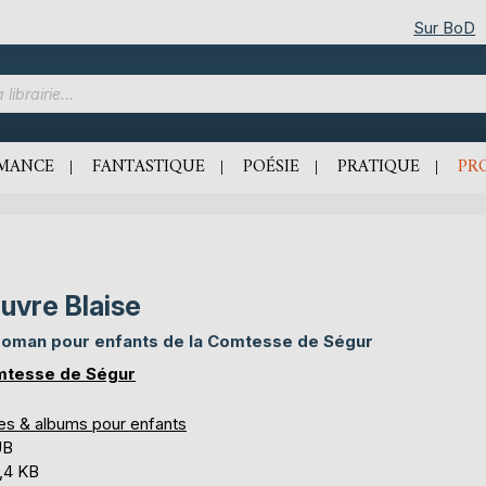
Sur BoD
MANCE
FANTASTIQUE
POÉSIE
PRATIQUE
PR
uvre Blaise
roman pour enfants de la Comtesse de Ségur
tesse de Ségur
res & albums pour enfants
UB
,4 KB