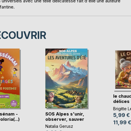
niversels avec une telle délicatesse fait d'elle une auteure
fantine.
ÉCOUVRIR
le chau
délices
Brigitte L
ssénam -
SOS Alpes s'unir,
5,99 €
loria(...)
observer, sauver
11,99 
Natalia Gerusz