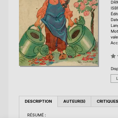
DRM 
ISB
Édi
Date
Lang
Mot
val
Acce
Éval
0%
Disp
DESCRIPTION
AUTEUR(S)
CRITIQUES
RÉSUMÉ :