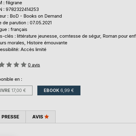
: filigrane
N : 9782322414253
teur : BoD - Books on Demand
 de parution : 07.05.2021
ue : français
s-clés : littérature jeunesse, comtesse de ségur, Roman pour enf
eurs morales, Histoire émouvante
ssibilité: Accès limité
uation:
0
avis
onible en :
LIVRE
17,00 €
EBOOK
6,99 €
 PRESSE
AVIS