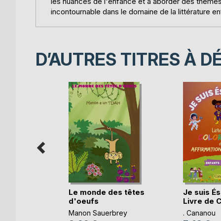
les nuances de l'enfance et à aborder des thèmes u
incontournable dans le domaine de la littérature en
D’AUTRES TITRES À D
 sorcière
Le monde des têtes
Je suis É
d'oeufs
Livre de Co
het
Manon Sauerbrey
. Cananou
k