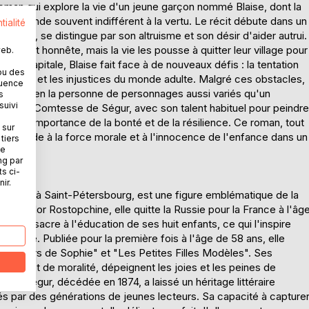
oman qui explore la vie d'un jeune garçon nommé Blaise, dont la
 un monde souvent indifférent à la vertu. Le récit débute dans un
tialité
 modeste, se distingue par son altruisme et son désir d'aider autrui.
mple et honnête, mais la vie les pousse à quitter leur village pour
web.
s la capitale, Blaise fait face à de nouveaux défis : la tentation
ou des
 classe, et les injustices du monde adulte. Malgré ces obstacles,
quence
inattendus en la personne de personnages aussi variés qu'un
s
suivi
trique. La Comtesse de Ségur, avec son talent habituel pour peindre
 Blaise l'importance de la bonté et de la résilience. Ce roman, tout
 sur
nt une ode à la force morale et à l'innocence de l'enfance dans un
tiers
ne
ng par
ts ci-
ir.
 1799 à Saint-Pétersbourg, est une figure emblématique de la
mte Fiodor Rostopchine, elle quitte la Russie pour la France à l'âg
e consacre à l'éducation de ses huit enfants, ce qui l'inspire
eunesse. Publiée pour la première fois à l'âge de 58 ans, elle
alheurs de Sophie" et "Les Petites Filles Modèles". Ses
sme et de moralité, dépeignent les joies et les peines de
 de Ségur, décédée en 1874, a laissé un héritage littéraire
ciés par des générations de jeunes lecteurs. Sa capacité à capture