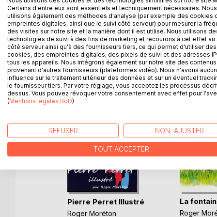
Nous utilisons des cookies et des technologies similaires sur notre site 
Le but est de vous donner l'envie de réaliser vos 
Certains d'entre eux sont essentiels et techniquement nécessaires. Nous
Comme toutes disciplines, la peinture s'apprend, il 
utilisons également des méthodes d'analyse (par exemple des cookies 
empreintes digitales, ainsi que le suivi côté serveur) pour mesurer la fré
viendront sûrement.
des visites sur notre site et la manière dont il est utilisé. Nous utilisons de
technologies de suivi à des fins de marketing et recourons à cet effet au 
côté serveur ainsi qu'à des fournisseurs tiers, ce qui permet d'utiliser des
cookies, des empreintes digitales, des pixels de suivi et des adresses IP
tous les appareils. Nous intégrons également sur notre site des contenus 
D’AUTRES TITRES À D
provenant d'autres fournisseurs (plateformes vidéo). Nous n'avons aucu
influence sur le traitement ultérieur des données et sur un éventuel tracki
le fournisseur tiers. Par votre réglage, vous acceptez les processus décri
dessus. Vous pouvez révoquer votre consentement avec effet pour l'aven
(
Mentions légales BoD
)
REFUSER
NON, AJUSTER
TOUT ACCEPTER
dormi
e
La fontai
Pierre Perret Illustré
Roger Mor
Roger Moréton