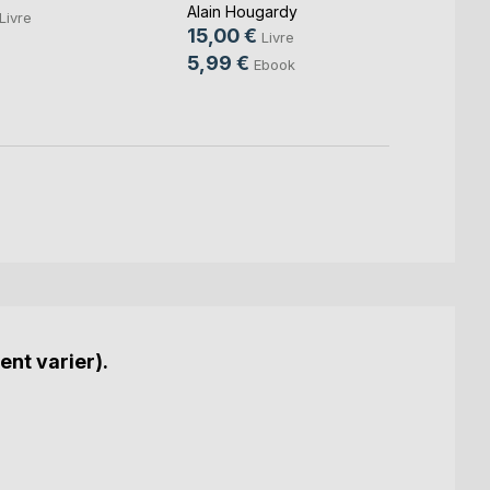
en imp
Alain Hougardy
Livre
15,00 €
Eric S
Livre
13,5
5,99 €
Ebook
9,99
ent varier).