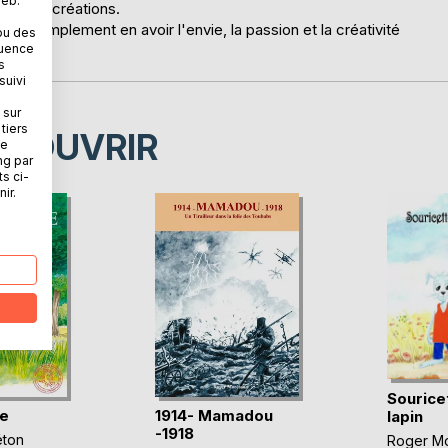
web.
propres créations.
faut simplement en avoir l'envie, la passion et la créativité
ou des
quence
s
suivi
 sur
tiers
ÉCOUVRIR
ne
ng par
ts ci-
ir.
Souricet
ne
1914- Mamadou
lapin
-1918
éton
Roger M