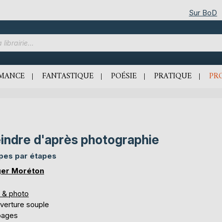
Sur BoD
MANCE
FANTASTIQUE
POÉSIE
PRATIQUE
PR
indre d'après photographie
pes par étapes
er Moréton
s & photo
verture souple
pages