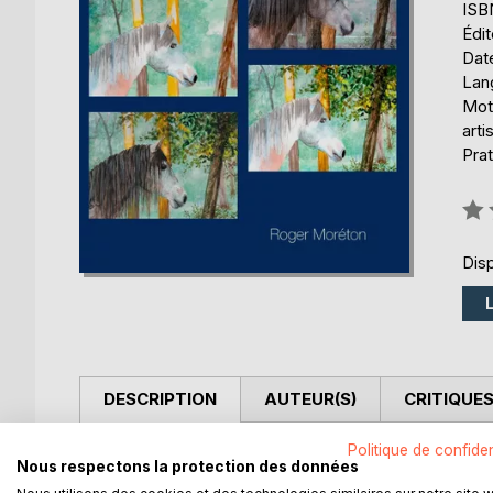
ISB
Édi
Date
Lang
Mots
arti
Prat
Éval
0%
Disp
DESCRIPTION
AUTEUR(S)
CRITIQUES
Politique de confiden
Vous trouverez dans cet ouvrage 20 tableaux aux su
Nous respectons la protection des données
l'acrylique.