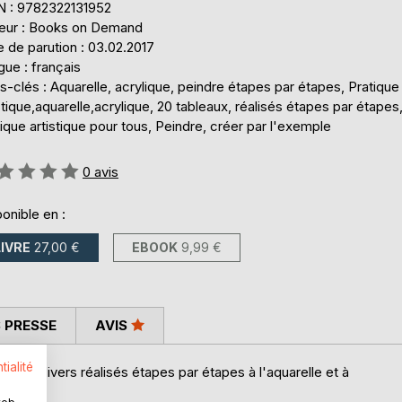
N : 9782322131952
teur : Books on Demand
 de parution : 03.02.2017
ue : français
-clés : Aquarelle, acrylique, peindre étapes par étapes, Pratique
stique,aquarelle,acrylique, 20 tableaux, réalisés étapes par étapes
ique artistique pour tous, Peindre, créer par l'exemple
uation:
0
avis
onible en :
LIVRE
27,00 €
EBOOK
9,99 €
 PRESSE
AVIS
tialité
jets divers réalisés étapes par étapes à l'aquarelle et à