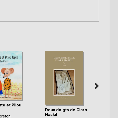
te et Pilou
Deux doigts de Clara
Haskil
Petit 
oréton