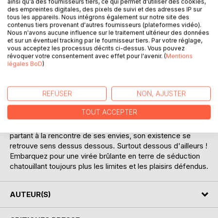
ainsi qu'à des fournisseurs tiers, ce qui permet d'utiliser des cookies,
des empreintes digitales, des pixels de suivi et des adresses IP sur
tous les appareils. Nous intégrons également sur notre site des
Élodie est une femme à qui tout sourit : un superbe
contenus tiers provenant d'autres fournisseurs (plateformes vidéo).
Nous n'avons aucune influence sur le traitement ultérieur des données
appartement, un fils adorable, un mari comédien au
et sur un éventuel tracking par le fournisseur tiers. Par votre réglage,
sommet de son art. Sa vie semble parfaite ! En apparence
vous acceptez les processus décrits ci-dessus. Vous pouvez
seulement, car, en coulisses, le décor est bien plus
révoquer votre consentement avec effet pour l'avenir. (
Mentions
sombre, noirci par la solitude et le tempérament orageux
légales BoD
)
de son bien-aimé.
Toutefois, l'arrivée à l'Académy de cet américain,
REFUSER
NON, AJUSTER
charmeur et terriblement secret pourrait bien tout changer.
Tourmentée par son regard ensorceleur, la jeune femme
TOUT ACCEPTER
s'aventure dans un voyage sensuel la menant à la
découverte d'elle-même. Oser, affirmer sa féminité !
partant à la rencontre de ses envies, son existence se
retrouve sens dessus dessous. Surtout dessous d'ailleurs !
Embarquez pour une virée brûlante en terre de séduction
chatouillant toujours plus les limites et les plaisirs défendus.
AUTEUR(S)