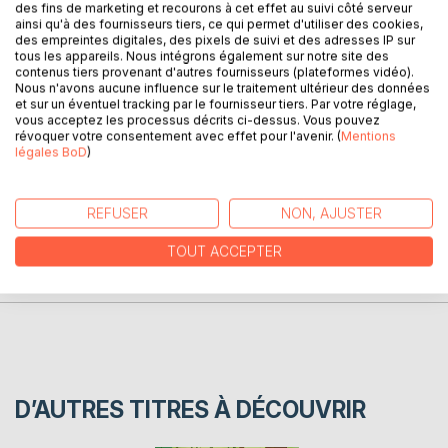
des fins de marketing et recourons à cet effet au suivi côté serveur
ainsi qu'à des fournisseurs tiers, ce qui permet d'utiliser des cookies,
Sho est petit panda très ambitieux , chaque jour il veut
des empreintes digitales, des pixels de suivi et des adresses IP sur
devenir une personne importante.
tous les appareils. Nous intégrons également sur notre site des
contenus tiers provenant d'autres fournisseurs (plateformes vidéo).
Nous n'avons aucune influence sur le traitement ultérieur des données
Aujourd'hui après un matche intensif avec ses ami, il
et sur un éventuel tracking par le fournisseur tiers. Par votre réglage,
décide de devenir footballeur.
vous acceptez les processus décrits ci-dessus. Vous pouvez
révoquer votre consentement avec effet pour l'avenir. (
Mentions
légales BoD
)
AUTEUR(S)
REFUSER
NON, AJUSTER
CRITIQUES PRESSE
TOUT ACCEPTER
AVIS
D’AUTRES TITRES À DÉCOUVRIR