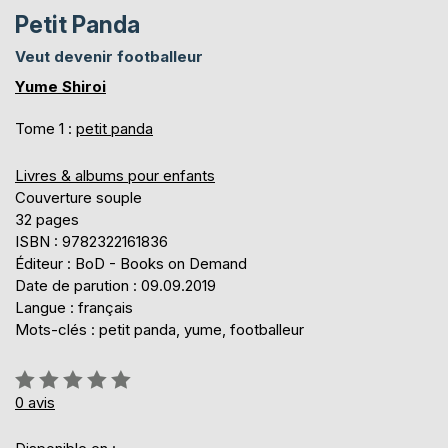
Petit Panda
Veut devenir footballeur
Yume Shiroi
Tome 1 :
petit panda
Livres & albums pour enfants
Couverture souple
32 pages
ISBN : 9782322161836
Éditeur : BoD - Books on Demand
Date de parution : 09.09.2019
Langue : français
Mots-clés : petit panda, yume, footballeur
Évaluation:
0%
0
avis