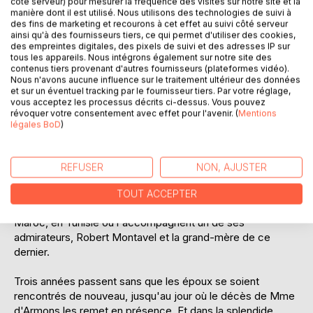
côté serveur) pour mesurer la fréquence des visites sur notre site et la
manière dont il est utilisé. Nous utilisons des technologies de suivi à
Au bord de la ruine, Mme d'Armons presse son fils Philippe
des fins de marketing et recourons à cet effet au suivi côté serveur
d'épouser une riche héritière, Myette Darteuil, qui vit chez
ainsi qu'à des fournisseurs tiers, ce qui permet d'utiliser des cookies,
sa belle-mère depuis la mort de ses parents. Elle y mène
des empreintes digitales, des pixels de suivi et des adresses IP sur
tous les appareils. Nous intégrons également sur notre site des
une existence misérable qui a profondément altéré sa
contenus tiers provenant d'autres fournisseurs (plateformes vidéo).
santé et ses facultés morales. Enlevée de nuit grâce à son
Nous n'avons aucune influence sur le traitement ultérieur des données
tuteur, elle est mariée peu après à Philippe qui n'a pas le
et sur un éventuel tracking par le fournisseur tiers. Par votre réglage,
vous acceptez les processus décrits ci-dessus. Vous pouvez
courage de vivre avec elle et part pour l'étranger.
révoquer votre consentement avec effet pour l'avenir. (
Mentions
légales BoD
)
Quant à Myette, délaissée et humiliée, elle se rend en
Suisse avec Martine, la vieille nourrice de Philippe.
REFUSER
NON, AJUSTER
En quelques mois, c'est la métamorphose complète de
celle que son mari considère comme une étrangère.
TOUT ACCEPTER
Théâtre, bals, réunions mondaines, voyages en Italie, au
Maroc, en Tunisie où l'accompagnent un de ses
admirateurs, Robert Montavel et la grand-mère de ce
dernier.
Trois années passent sans que les époux se soient
rencontrés de nouveau, jusqu'au jour où le décès de Mme
d'Armons les remet en présence. Et dans la splendide