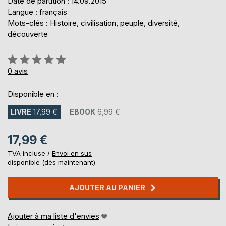
Date de parution : 14.09.2015
Langue : français
Mots-clés : Histoire, civilisation, peuple, diversité,
découverte
Évaluation:
0%
0
avis
Disponible en :
LIVRE
17,99 €
EBOOK
6,99 €
17,99 €
TVA incluse /
Envoi en sus
disponible (dès maintenant)
AJOUTER AU PANIER
Ajouter à ma liste d'envies