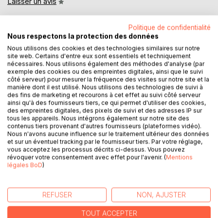
Laisser un avis
Politique de confidentialité
Nous respectons la protection des données
Nous utilisons des cookies et des technologies similaires sur notre
site web. Certains d'entre eux sont essentiels et techniquement
nécessaires. Nous utilisons également des méthodes d'analyse (par
exemple des cookies ou des empreintes digitales, ainsi que le suivi
DESCRIPTION
côté serveur) pour mesurer la fréquence des visites sur notre site et la
manière dont il est utilisé. Nous utilisons des technologies de suivi à
des fins de marketing et recourons à cet effet au suivi côté serveur
Cette PETITE HISTOIRE des Peuples voudrait apporter un
ainsi qu'à des fournisseurs tiers, ce qui permet d'utiliser des cookies,
des empreintes digitales, des pixels de suivi et des adresses IP sur
éclairage sur quelques périodes de l'histoire.
tous les appareils. Nous intégrons également sur notre site des
Sans prétention, ce livre sérieusement documenté, le
contenus tiers provenant d'autres fournisseurs (plateformes vidéo).
premier d'une série, est écrit simplement et destiné à tout
Nous n'avons aucune influence sur le traitement ultérieur des données
et sur un éventuel tracking par le fournisseur tiers. Par votre réglage,
ceux qui souhaitent avoir un regard sur les profondeurs de
vous acceptez les processus décrits ci-dessus. Vous pouvez
l'Humanité... ; cependant, tous les jours de nouvelles
révoquer votre consentement avec effet pour l'avenir. (
Mentions
découvertes auront pu apporter quelques éclaircissements
légales BoD
)
ou parfois modifications sur ce que nous connaissons ...
Vous êtes invité à suivre l'histoire de l'Homme, tout
d'abord en explorant l'univers des mythologies, en
REFUSER
NON, AJUSTER
retrouvant l'étude
TOUT ACCEPTER
de la symbolique des cathédrales, notamment