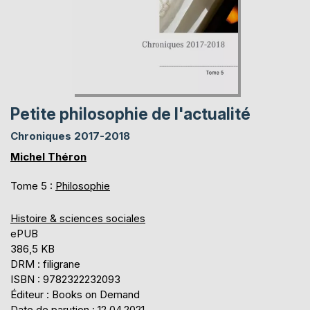
Petite philosophie de l'actualité
Chroniques 2017-2018
Michel Théron
Tome 5 :
Philosophie
Histoire & sciences sociales
ePUB
386,5 KB
DRM : filigrane
ISBN : 9782322232093
Éditeur : Books on Demand
Date de parution : 12.04.2021