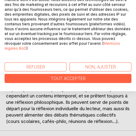
des fins de marketing et recourons à cet effet au suivi côté serveur
Ajouter à ma liste d'envies
ainsi qu'à des fournisseurs tiers, ce qui permet d'utiliser des cookies,
Laisser un avis
des empreintes digitales, des pixels de suivi et des adresses IP sur
tous les appareils. Nous intégrons également sur notre site des
contenus tiers provenant d'autres fournisseurs (plateformes vidéo).
Nous n'avons aucune influence sur le traitement ultérieur des données
et sur un éventuel tracking par le fournisseur tiers. Par votre réglage,
vous acceptez les processus décrits ci-dessus. Vous pouvez
révoquer votre consentement avec effet pour l'avenir. (
Mentions
légales BoD
)
DESCRIPTION
REFUSER
NON, AJUSTER
Les textes composant cet ouvrage sont tous parus, sous
TOUT ACCEPTER
leur forme initiale, dans un journal hebdomadaire. Souvent
inspirés par l'actualité, ce qui les rend plus vivants, ils ont
cependant un contenu intemporel, et se prêtent toujours à
une réflexion philosophique. Ils peuvent servir de points de
départ pour la réflexion individuelle du lecteur, mais aussi ils
peuvent alimenter des débats thématiques collectifs
(cours scolaires, cafés-philo, réunions de réflexion...).