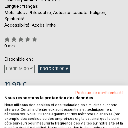
Langue : français
Mots-clés : Philosophie, Actualité, société, Religion,
Spiritualité
Accessibilité: Accès limité
Évaluation:
0%
0
avis
Disponible en :
LIVRE
15,00 €
EBOOK
11,99 €
11,99 €
TVA incluse
Politique de confidentialité
Téléchargement disponible dès maintenant
Nous respectons la protection des données
Nous utilisons des cookies et des technologies similaires sur notre
site web. Certains d'entre eux sont essentiels et techniquement
nécessaires. Nous utilisons également des méthodes d'analyse (par
AJOUTER AU PANIER
exemple des cookies ou des empreintes digitales, ainsi que le suivi
côté serveur) pour mesurer la fréquence des visites sur notre site et la
manière dont il est utilisé. Nous utilisons des technologies de suivi à