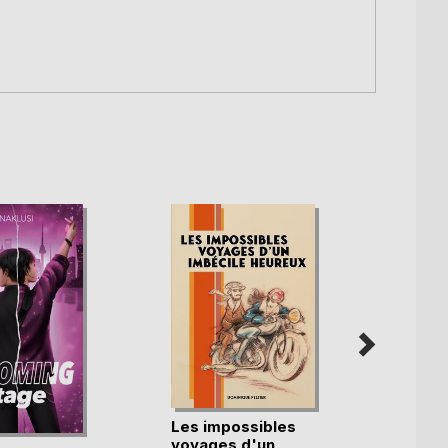
Les impossibles
J'en 
voyages d'un
gère