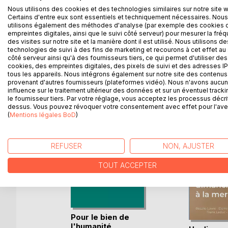
Nous utilisons des cookies et des technologies similaires sur notre site 
très active malgré une retraite bien méritée...
Certains d'entre eux sont essentiels et techniquement nécessaires. Nous
A travers seize nouvelles sur le thème du travail
utilisons également des méthodes d'analyse (par exemple des cookies 
quête du bonheur au quotidien, en parcourant leurs
empreintes digitales, ainsi que le suivi côté serveur) pour mesurer la fré
des visites sur notre site et la manière dont il est utilisé. Nous utilisons de
technologies de suivi à des fins de marketing et recourons à cet effet au 
côté serveur ainsi qu'à des fournisseurs tiers, ce qui permet d'utiliser des
cookies, des empreintes digitales, des pixels de suivi et des adresses IP
D’AUTRES TITRES À D
tous les appareils. Nous intégrons également sur notre site des contenus 
provenant d'autres fournisseurs (plateformes vidéo). Nous n'avons aucu
influence sur le traitement ultérieur des données et sur un éventuel tracki
le fournisseur tiers. Par votre réglage, vous acceptez les processus décri
dessus. Vous pouvez révoquer votre consentement avec effet pour l'aven
(
Mentions légales BoD
)
REFUSER
NON, AJUSTER
TOUT ACCEPTER
Pour le bien de
l'humanité