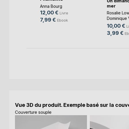
Un dimanc
eyssedre
mer
Anna Bourg
e
12,00 €
Rosalie Low
Livre
ok
Dominique 
7,99 €
Ebook
Cotthem
, ...
10,00 €
L
3,99 €
Eb
Vue 3D du produit. Exemple basé sur la couve
Couverture souple