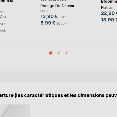
he à la
Bloomin
Rodrigo De Amorim
Naklusi .
Luna
ie
,
22,90 
13,90 €
Van
Livre
13,99 
5,99 €
Ebook
ivre
ook
rture (les caractéristiques et les dimensions peuv