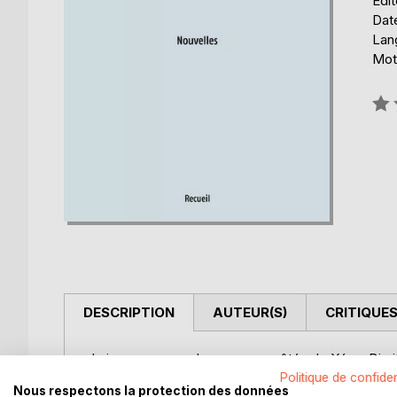
Édi
Date
Lang
Mots
Éval
0%
DESCRIPTION
AUTEUR(S)
CRITIQUES
Laissez-vous embarquer aux côtés de Xéna, Dimitri
métiers fascinants, en restant sur la bonne voie...
Politique de confiden
Nous respectons la protection des données
Javiéra, restées dans l'ombre toute leur vie... Ou