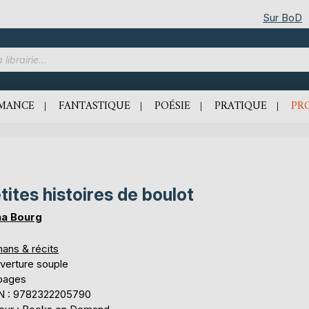
Sur BoD
MANCE
FANTASTIQUE
POÉSIE
PRATIQUE
PR
tites histoires de boulot
a Bourg
ans & récits
verture souple
 pages
N : 9782322205790