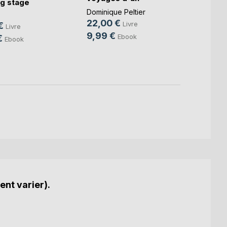
g stage
imbéc(...)
Hélène
Dominique Peltier
13,9
22,00 €
Livre
€
Livre
9,99 €
Ebook
€
Ebook
ent varier).