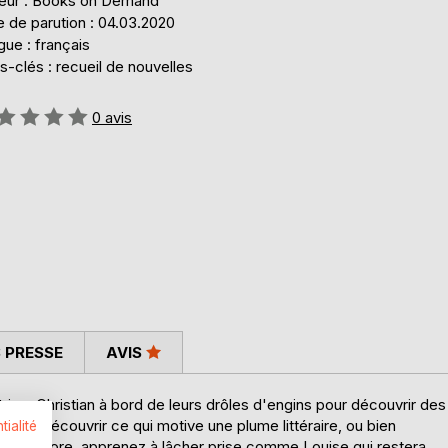
teur : Books on Demand
 de parution : 04.03.2020
ue : français
-clés : recueil de nouvelles
uation:
0
avis
 PRESSE
AVIS
 ou Christian à bord de leurs drôles d'engins pour découvrir des
 Venez découvrir ce qui motive une plume littéraire, ou bien
tialité
 bien encore, apprenez à lâcher prise comme Louise qui restera