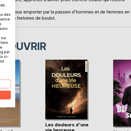
web.
, laissez-vous emporter par la passion d'hommes et de femmes en
ou des
 petites histoires de boulot.
quence
s
suivi
 sur
ÉCOUVRIR
tiers
ne
ng par
ts ci-
ir.
Les douleurs d'une
vie heureuse