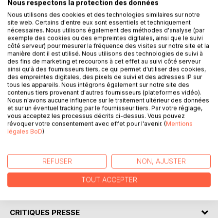
Nous respectons la protection des données
DESCRIPTION
Nous utilisons des cookies et des technologies similaires sur notre
site web. Certains d'entre eux sont essentiels et techniquement
nécessaires. Nous utilisons également des méthodes d'analyse (par
18 décembre 1981, à 1h12 : Simon et Lola viennent au monde
exemple des cookies ou des empreintes digitales, ainsi que le suivi
en même temps, dans le même hôpital. Dès lors, leurs vies
côté serveur) pour mesurer la fréquence des visites sur notre site et la
manière dont il est utilisé. Nous utilisons des technologies de suivi à
sont liées l'une à l'autre. De la crèche au lycée, des
des fins de marketing et recourons à cet effet au suivi côté serveur
samedis après-midi complices aux séparations
ainsi qu'à des fournisseurs tiers, ce qui permet d'utiliser des cookies,
douloureuses, le calme et timide Simon suit les yeux
des empreintes digitales, des pixels de suivi et des adresses IP sur
tous les appareils. Nous intégrons également sur notre site des
fermés les envies parfois exubérantes de la bouillonnante
contenus tiers provenant d'autres fournisseurs (plateformes vidéo).
et somptueuse Lola, allant jusqu'à fuir avec elle le jour de
Nous n'avons aucune influence sur le traitement ultérieur des données
son mariage...
et sur un éventuel tracking par le fournisseur tiers. Par votre réglage,
vous acceptez les processus décrits ci-dessus. Vous pouvez
révoquer votre consentement avec effet pour l'avenir. (
Mentions
Dans un univers enfantin, coloré et plein de poésie, l'auteur
légales BoD
)
conte avec tendresse et humour les déboires, les joies, les
déceptions et les amours de ces deux êtres inséparables,
restés au fond d'eux d'éternels enfants.
REFUSER
NON, AJUSTER
TOUT ACCEPTER
AUTEUR(S)
CRITIQUES PRESSE