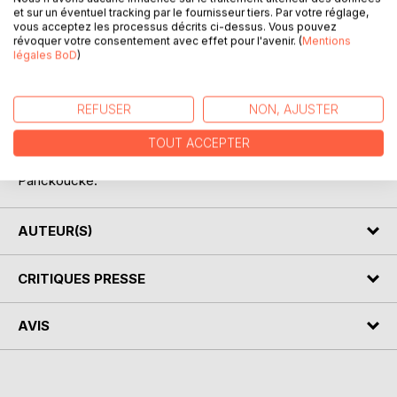
Phèdre (Caius Julius Phaedrus ou Phaeder), né vers l'an 14
et sur un éventuel tracking par le fournisseur tiers. Par votre réglage,
vous acceptez les processus décrits ci-dessus. Vous pouvez
avant notre ère et mort vers 50, est un fabuliste latin
révoquer votre consentement avec effet pour l'avenir. (
Mentions
d'origine thrace. Un tiers de ses fables sont reprises
légales BoD
)
d'Esope, et adaptées; les deux autres tiers lui sont
propres. Tout comme son prédécesseur, Phèdre raconte
des histoires d'animaux, mais il met également en scène
REFUSER
NON, AJUSTER
des personnages humains, dont Esope. Au total, il
composera 5 livres de fables, tous reproduits ici.
TOUT ACCEPTER
Edition bilingue latin-français; traduction d'Ernest
Panckoucke.
AUTEUR(S)
CRITIQUES PRESSE
AVIS