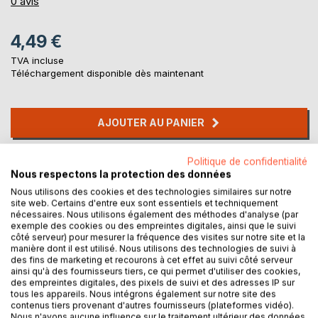
0%
0
avis
4,49 €
TVA incluse
Téléchargement disponible dès maintenant
AJOUTER AU PANIER
Politique de confidentialité
Ajouter à ma liste d'envies
Nous respectons la protection des données
Laisser un avis
Nous utilisons des cookies et des technologies similaires sur notre
site web. Certains d'entre eux sont essentiels et techniquement
nécessaires. Nous utilisons également des méthodes d'analyse (par
exemple des cookies ou des empreintes digitales, ainsi que le suivi
côté serveur) pour mesurer la fréquence des visites sur notre site et la
manière dont il est utilisé. Nous utilisons des technologies de suivi à
des fins de marketing et recourons à cet effet au suivi côté serveur
ainsi qu'à des fournisseurs tiers, ce qui permet d'utiliser des cookies,
des empreintes digitales, des pixels de suivi et des adresses IP sur
DESCRIPTION
tous les appareils. Nous intégrons également sur notre site des
contenus tiers provenant d'autres fournisseurs (plateformes vidéo).
Nous n'avons aucune influence sur le traitement ultérieur des données