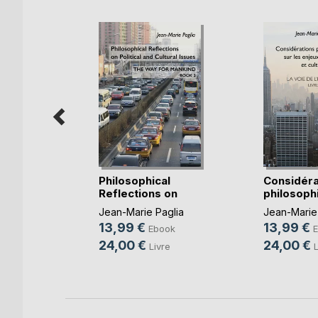
t
Philosophical
Considéra
ion
Reflections on
philosoph
Polit(...)
(...)
ier
,
Jean-Marie Paglia
Jean-Marie
tte
, ...
13,99 €
13,99 €
Ebook
k
24,00 €
24,00 €
Livre
L
re