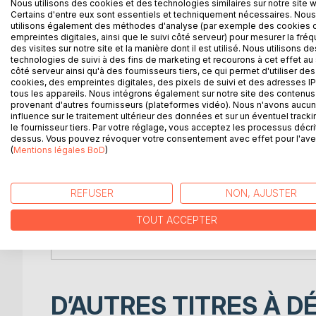
Nous utilisons des cookies et des technologies similaires sur notre site 
DESCRIPTION
AUTEUR(S)
CRITIQUES
Certains d'entre eux sont essentiels et techniquement nécessaires. Nous
utilisons également des méthodes d'analyse (par exemple des cookies 
empreintes digitales, ainsi que le suivi côté serveur) pour mesurer la fré
The book deals with the problems of the world in 
des visites sur notre site et la manière dont il est utilisé. Nous utilisons de
neoliberalism is basically wrong and will never sol
technologies de suivi à des fins de marketing et recourons à cet effet au 
côté serveur ainsi qu'à des fournisseurs tiers, ce qui permet d'utiliser des
development is not progress at all, but rather it is
cookies, des empreintes digitales, des pixels de suivi et des adresses IP
tous les appareils. Nous intégrons également sur notre site des contenus 
The human creature believes it has reached the final
provenant d'autres fournisseurs (plateformes vidéo). Nous n'avons aucu
influence sur le traitement ultérieur des données et sur un éventuel tracki
evolution is not finished and we have to continue t
le fournisseur tiers. Par votre réglage, vous acceptez les processus décri
development to be done, it must be a growth in co
dessus. Vous pouvez révoquer votre consentement avec effet pour l'aven
other means of sef-improvement.
(
Mentions légales BoD
)
The book rests on a lot of research but absolutely 
comes from traditional spiritual wisdom, and this a
REFUSER
NON, AJUSTER
wants to spiritual needs.
TOUT ACCEPTER
Mankind is already well engaged on its way to a be
D’AUTRES TITRES À D