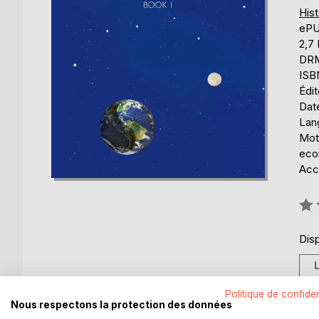
Hist
eP
2,7
DRM 
ISB
Édi
Date
Lang
Mots
eco
Acce
Éval
0%
Disp
Politique de confiden
Nous respectons la protection des données