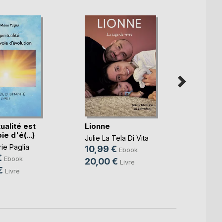
tualité est
Lionne
Journ
ie d'é(...)
Ogre
Julie La Tela Di Vita
ie Paglia
Claire
10,99 €
Ebook
€
7,99
Ebook
20,00 €
Livre
€
18,9
Livre