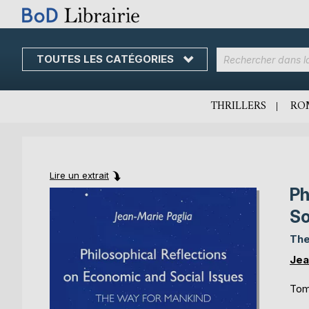
TOUTES LES CATÉGORIES
Skip
to
Content
THRILLERS
RO
Lire un extrait
Ph
Skip
Skip
to
to
So
the
the
end
beginning
The
of
of
Jea
the
the
images
images
Tom
gallery
gallery