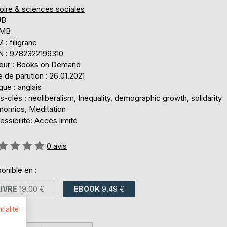
oire & sciences sociales
UB
 MB
: filigrane
N : 9782322199310
teur : Books on Demand
 de parution : 26.01.2021
ue : anglais
-clés : neoliberalism, Inequality, demographic growth, solidarity
nomics, Meditation
ssibilité: Accès limité
uation:
0
avis
onible en :
LIVRE
19,00 €
EBOOK
9,49 €
tialité