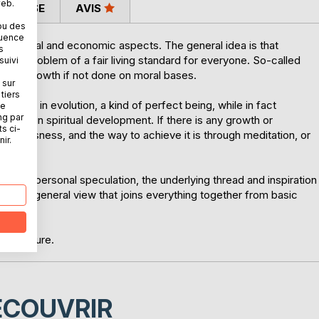
web.
 PRESSE
AVIS
ou des
quence
the social and economic aspects. The general idea is that
s
ve the problem of a fair living standard for everyone. So-called
suivi
 a sick growth if not done on moral bases.
 sur
tiers
 point in evolution, a kind of perfect being, while in fact
ne
ng par
he way in spiritual development. If there is any growth or
ts ci-
nsciousness, and the way to achieve it is through meditation, or
ir.
not on personal speculation, the underlying thread and inspiration
llows a general view that joins everything together from basic
tter future.
ÉCOUVRIR