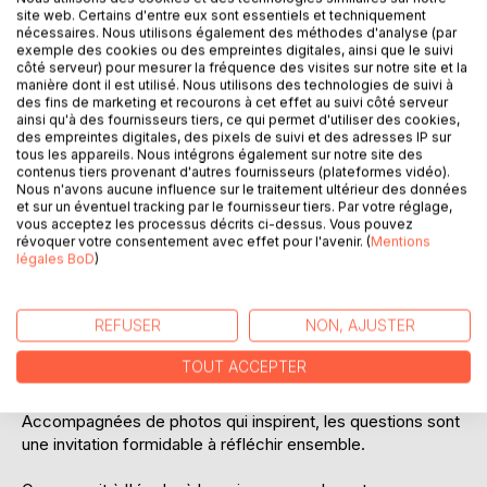
Ajouter à ma liste d'envies
site web. Certains d'entre eux sont essentiels et techniquement
Laisser un avis
nécessaires. Nous utilisons également des méthodes d'analyse (par
exemple des cookies ou des empreintes digitales, ainsi que le suivi
côté serveur) pour mesurer la fréquence des visites sur notre site et la
manière dont il est utilisé. Nous utilisons des technologies de suivi à
des fins de marketing et recourons à cet effet au suivi côté serveur
ainsi qu'à des fournisseurs tiers, ce qui permet d'utiliser des cookies,
des empreintes digitales, des pixels de suivi et des adresses IP sur
tous les appareils. Nous intégrons également sur notre site des
contenus tiers provenant d'autres fournisseurs (plateformes vidéo).
Nous n'avons aucune influence sur le traitement ultérieur des données
DESCRIPTION
et sur un éventuel tracking par le fournisseur tiers. Par votre réglage,
vous acceptez les processus décrits ci-dessus. Vous pouvez
révoquer votre consentement avec effet pour l'avenir. (
Mentions
légales BoD
)
Philosopher avec les enfants en toute simplicité !
Qu'est-ce que le temps ? Est-il possible de prédire
REFUSER
NON, AJUSTER
l'avenir ? Pour quelles choses faut-il prendre son temps ?
TOUT ACCEPTER
Dans cet ouvrage, vous trouverez les 44 meilleures
questions sur cette grande question qu'est « Le temps ».
Accompagnées de photos qui inspirent, les questions sont
une invitation formidable à réfléchir ensemble.