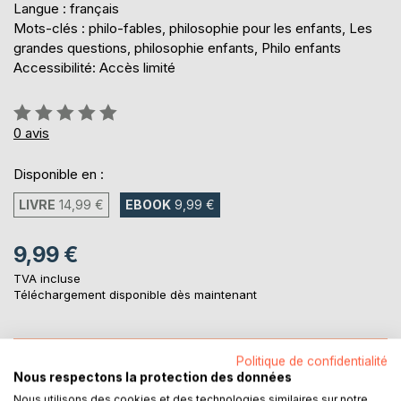
Langue : français
Mots-clés : philo-fables, philosophie pour les enfants, Les
grandes questions, philosophie enfants, Philo enfants
Accessibilité: Accès limité
Évaluation:
0%
0
avis
Disponible en :
LIVRE
14,99 €
EBOOK
9,99 €
9,99 €
TVA incluse
Téléchargement disponible dès maintenant
AJOUTER AU PANIER
Politique de confidentialité
Nous respectons la protection des données
Nous utilisons des cookies et des technologies similaires sur notre