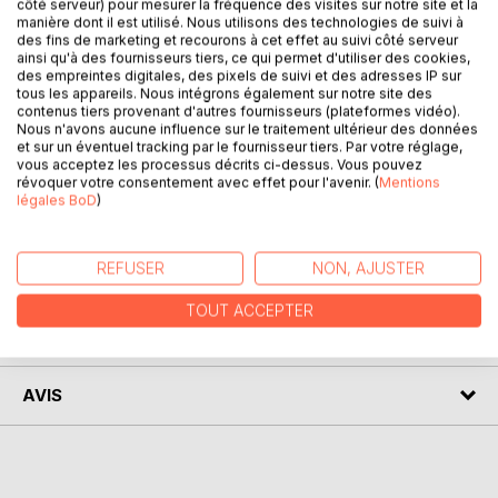
côté serveur) pour mesurer la fréquence des visites sur notre site et la
DESCRIPTION
manière dont il est utilisé. Nous utilisons des technologies de suivi à
des fins de marketing et recourons à cet effet au suivi côté serveur
ainsi qu'à des fournisseurs tiers, ce qui permet d'utiliser des cookies,
Venez découvrir la pensée de Platon grâce à une analyse
des empreintes digitales, des pixels de suivi et des adresses IP sur
tous les appareils. Nous intégrons également sur notre site des
philosophique de référence ! Écrite par un spécialiste
contenus tiers provenant d'autres fournisseurs (plateformes vidéo).
universitaire, cette étude est recommandée par de
Nous n'avons aucune influence sur le traitement ultérieur des données
nombreux enseignants. Cet ouvrage contient notamment la
et sur un éventuel tracking par le fournisseur tiers. Par votre réglage,
biographie du philosophe, le résumé détaillé de sa pensée,
vous acceptez les processus décrits ci-dessus. Vous pouvez
révoquer votre consentement avec effet pour l'avenir. (
Mentions
ainsi que l'analyse de son courant philosophique.
légales BoD
)
Retrouvez tous nos titres sur : www.fichedelecture.fr.
REFUSER
NON, AJUSTER
AUTEUR(S)
TOUT ACCEPTER
CRITIQUES PRESSE
AVIS