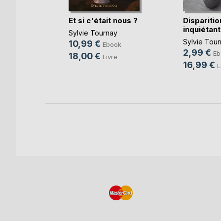
e
Et si c'était nous ?
Disparitio
inquiétan
Sylvie Tournay
e
Sylvie Tou
10,99 €
Ebook
2,99 €
k
Eb
18,00 €
Livre
16,99 €
e
L