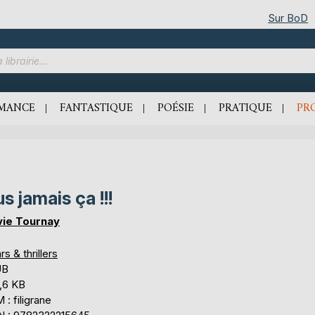
Sur BoD
MANCE
FANTASTIQUE
POÉSIE
PRATIQUE
PR
us jamais ça !!!
vie Tournay
rs & thrillers
UB
,6 KB
: filigrane