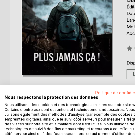
ISB
Édi
Date
Lang
Mots
Acce
Éval
0%
Disp
Politique de confiden
Nous respectons la protection des données
Nous utilisons des cookies et des technologies similaires sur notre site 
DESCRIPTION
AUTEUR(S)
CRITIQUES
Certains d'entre eux sont essentiels et techniquement nécessaires. Nous
utilisons également des méthodes d'analyse (par exemple des cookies 
empreintes digitales, ainsi que le suivi côté serveur) pour mesurer la fré
Après son retour en France, Emmy Gibson se réfug
des visites sur notre site et la manière dont il est utilisé. Nous utilisons de
grande passion, celle qui l'aide à ne pas perdre la r
technologies de suivi à des fins de marketing et recourons à cet effet au 
côté serveur ainsi qu'à des fournisseurs tiers, ce qui permet d'utiliser des
un nouveau départ. Malheureusement, elle va rapi