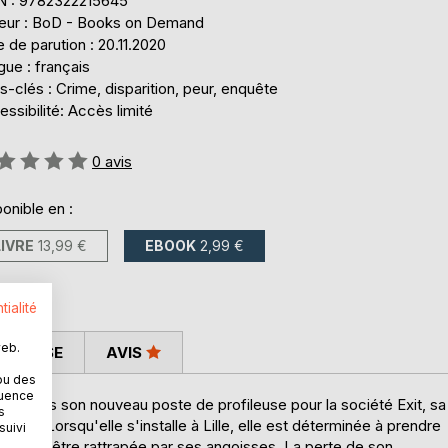
N : 9782322215645
teur : BoD - Books on Demand
 de parution : 20.11.2020
ue : français
-clés : Crime, disparition, peur, enquête
ssibilité: Accès limité
uation:
0
avis
onible en :
LIVRE
13,99 €
EBOOK
2,99 €
tialité
web.
 PRESSE
AVIS
ou des
quence
ie dans son nouveau poste de profileuse pour la société Exit, sa
s
aison. Lorsqu'elle s'installe à Lille, elle est déterminée à prendre
suivi
dement être rattrapée par ses angoisses. La perte de son