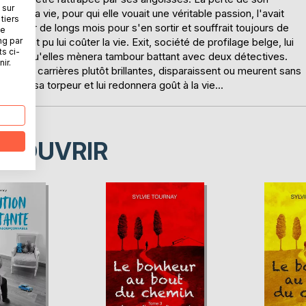
 sur
 de sa vie, pour qui elle vouait une véritable passion, l'avait
tiers
 lutter de longs mois pour s'en sortir et souffrait toujours de
ne
ng par
aient pu lui coûter la vie. Exit, société de profilage belge, lui
ts ci-
iétantes qu'elles mènera tambour battant avec deux détectives.
ir.
le, aux carrières plutôt brillantes, disparaissent ou meurent sans
tira de sa torpeur et lui redonnera goût à la vie...
ÉCOUVRIR