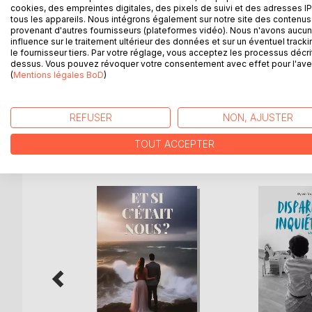
cookies, des empreintes digitales, des pixels de suivi et des adresses IP
coéquipier portugais Dario De Souza, le grand amour
tous les appareils. Nous intégrons également sur notre site des contenus 
plongée dans une profonde dépression. Elle avait dû
provenant d'autres fournisseurs (plateformes vidéo). Nous n'avons aucu
influence sur le traitement ultérieur des données et sur un éventuel tracki
quelques séquelles dues aux graves blessures qui aur
le fournisseur tiers. Par votre réglage, vous acceptez les processus décri
confia de nouvelles affaires de disparitions inqu
dessus. Vous pouvez révoquer votre consentement avec effet pour l'aven
L'une d'elles, concernant des maris, pères de famil
(
Mentions légales BoD
)
motif, sans mobiles et sans laisser d'indices, la sor
REFUSER
NON, AJUSTER
TOUT ACCEPTER
D’AUTRES TITRES À D