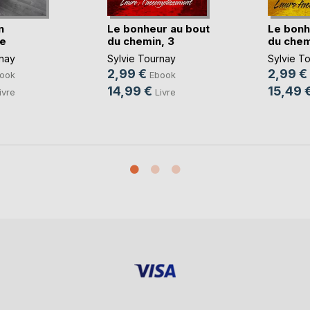
n
Le bonheur au bout
Le bonh
te
du chemin, 3
du chem
rnay
Sylvie Tournay
Sylvie T
2,99 €
2,99 €
ook
Ebook
14,99 €
15,49 
ivre
Livre