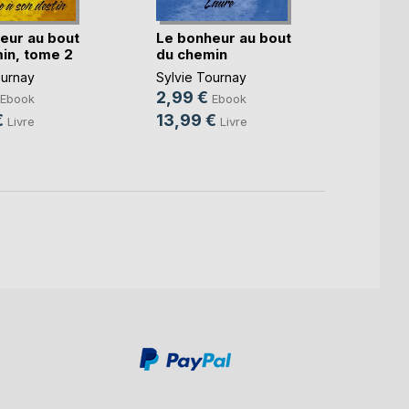
eur au bout
Le bonheur au bout
Le se
in, tome 2
du chemin
Bégo
ournay
Sylvie Tournay
Xavier
2,99 €
5,99
Ebook
Ebook
€
13,99 €
14,9
Livre
Livre