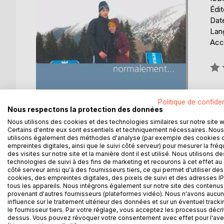
Édi
Date
Lang
Acce
Éval
0%
Politique de confiden
Nous respectons la protection des données
Nous utilisons des cookies et des technologies similaires sur notre site 
Certains d'entre eux sont essentiels et techniquement nécessaires. Nous
utilisons également des méthodes d'analyse (par exemple des cookies 
DESCRIPTION
AUTEUR(S)
CRITIQUES
empreintes digitales, ainsi que le suivi côté serveur) pour mesurer la fré
des visites sur notre site et la manière dont il est utilisé. Nous utilisons de
technologies de suivi à des fins de marketing et recourons à cet effet au 
côté serveur ainsi qu'à des fournisseurs tiers, ce qui permet d'utiliser des
Une histoire inexplicable, compliquée mais des plu
cookies, des empreintes digitales, des pixels de suivi et des adresses IP
A mon Bilal,
tous les appareils. Nous intégrons également sur notre site des contenus 
provenant d'autres fournisseurs (plateformes vidéo). Nous n'avons aucu
influence sur le traitement ultérieur des données et sur un éventuel tracki
le fournisseur tiers. Par votre réglage, vous acceptez les processus décri
dessus. Vous pouvez révoquer votre consentement avec effet pour l'aven