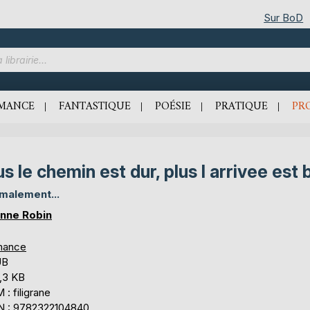
Sur BoD
MANCE
FANTASTIQUE
POÉSIE
PRATIQUE
PR
us le chemin est dur, plus l arrivee est 
malement...
nne Robin
mance
UB
,3 KB
: filigrane
N : 9782322104840