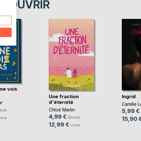
ÉCOUVRIR
 ne vois
Une fraction
Ingrid
d'éternité
ar
Camille Le
Chloé Martin
ook
5,99 €
4,99 €
Ebook
ivre
15,90 
12,99 €
Livre