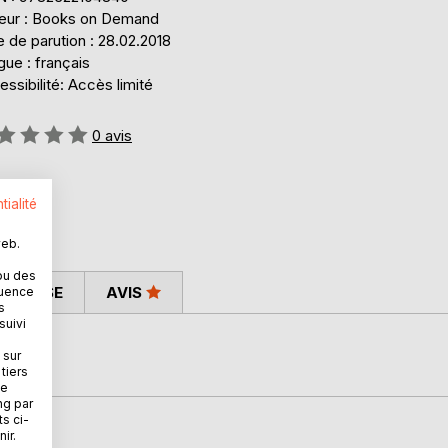
teur : Books on Demand
 de parution : 28.02.2018
ue : français
ssibilité: Accès limité
uation:
0
avis
tialité
web.
ou des
 PRESSE
AVIS
quence
s
suivi
s purs.
 sur
tiers
ne
ng par
ts ci-
ir.