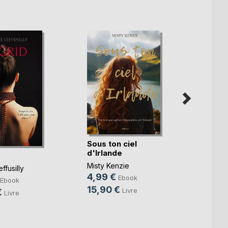
Sous ton ciel
Envie
d'Irlande
Sonja
Misty Kenzie
3,99
ffusilly
4,99 €
Ebook
15,0
Ebook
15,90 €
Livre
€
Livre