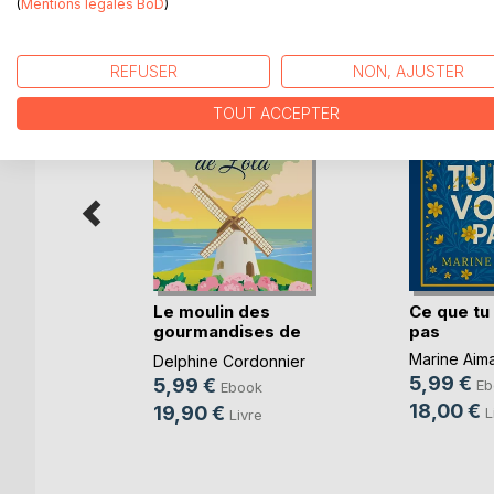
D’AUTRES TITRES À D
(
Mentions légales BoD
)
REFUSER
NON, AJUSTER
TOUT ACCEPTER
Le moulin des
Ce que tu
gourmandises de
pas
dariato
Lola
Marine Aim
Delphine Cordonnier
k
5,99 €
5,99 €
Eb
Ebook
e
18,00 €
19,90 €
L
Livre