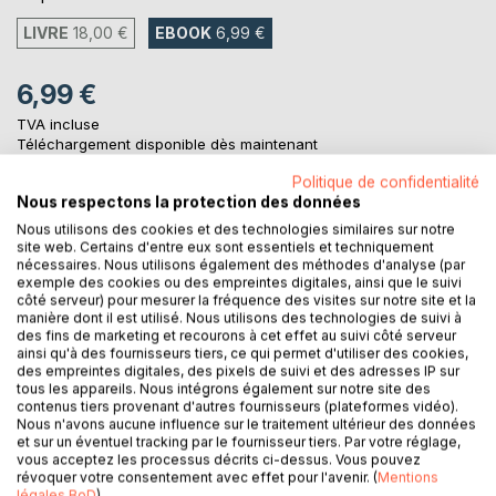
LIVRE
18,00 €
EBOOK
6,99 €
6,99 €
TVA incluse
Téléchargement disponible dès maintenant
Politique de confidentialité
Nous respectons la protection des données
AJOUTER AU PANIER
Nous utilisons des cookies et des technologies similaires sur notre
site web. Certains d'entre eux sont essentiels et techniquement
nécessaires. Nous utilisons également des méthodes d'analyse (par
Ajouter à ma liste d'envies
exemple des cookies ou des empreintes digitales, ainsi que le suivi
côté serveur) pour mesurer la fréquence des visites sur notre site et la
Laisser un avis
manière dont il est utilisé. Nous utilisons des technologies de suivi à
des fins de marketing et recourons à cet effet au suivi côté serveur
ainsi qu'à des fournisseurs tiers, ce qui permet d'utiliser des cookies,
des empreintes digitales, des pixels de suivi et des adresses IP sur
tous les appareils. Nous intégrons également sur notre site des
contenus tiers provenant d'autres fournisseurs (plateformes vidéo).
Nous n'avons aucune influence sur le traitement ultérieur des données
et sur un éventuel tracking par le fournisseur tiers. Par votre réglage,
vous acceptez les processus décrits ci-dessus. Vous pouvez
DESCRIPTION
révoquer votre consentement avec effet pour l'avenir. (
Mentions
légales BoD
)