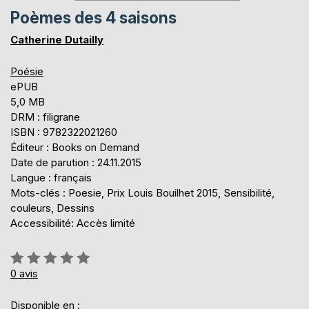
Poèmes des 4 saisons
Catherine Dutailly
Poésie
ePUB
5,0 MB
DRM : filigrane
ISBN : 9782322021260
Éditeur : Books on Demand
Date de parution : 24.11.2015
Langue : français
Mots-clés : Poesie, Prix Louis Bouilhet 2015, Sensibilité,
couleurs, Dessins
Accessibilité: Accès limité
Évaluation:
0%
0
avis
Disponible en :