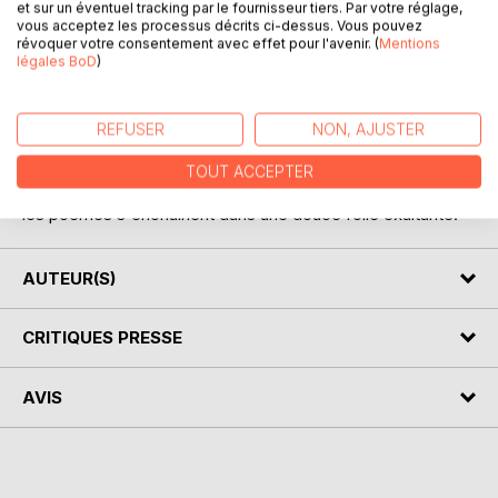
et sur un éventuel tracking par le fournisseur tiers. Par votre réglage,
Cet ouvrage est un recueil de poèmes et de citations
vous acceptez les processus décrits ci-dessus. Vous pouvez
révoquer votre consentement avec effet pour l'avenir. (
Mentions
originaux et
légales BoD
)
exclusifs rédigés au grès de mes humeurs, du fil de
l'actualité, des
événements qui marquent le cours d'une existence ...
REFUSER
NON, AJUSTER
La passion, l'Amour, la dérision, l'ironie ... s'y côtoient pour
fustiger
TOUT ACCEPTER
certains maux de notre société. D'un ton léger et original,
les poèmes s'enchaînent dans une douce folie exaltante.
AUTEUR(S)
CRITIQUES PRESSE
AVIS