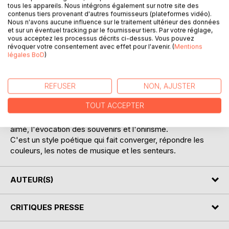
tous les appareils. Nous intégrons également sur notre site des
contenus tiers provenant d'autres fournisseurs (plateformes vidéo).
Nous n'avons aucune influence sur le traitement ultérieur des données
et sur un éventuel tracking par le fournisseur tiers. Par votre réglage,
vous acceptez les processus décrits ci-dessus. Vous pouvez
révoquer votre consentement avec effet pour l'avenir. (
Mentions
légales BoD
)
DESCRIPTION
Le style repose sur des vers écrits avec des
REFUSER
NON, AJUSTER
dodécasyllabes qui correspondent à mon expression
TOUT ACCEPTER
spontanée et accorde des rimes.
il exalte le bonheur de vivre, de bonheur d'aimer et d'être
aimé, l'évocation des souvenirs et l'onirisme.
C'est un style poétique qui fait converger, répondre les
couleurs, les notes de musique et les senteurs.
AUTEUR(S)
CRITIQUES PRESSE