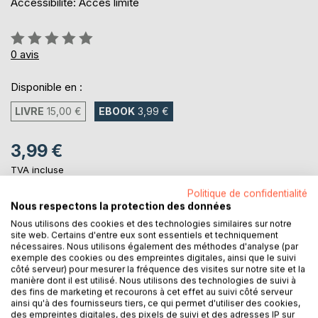
Accessibilité: Accès limité
Évaluation:
0%
0
avis
Disponible en :
LIVRE
15,00 €
EBOOK
3,99 €
3,99 €
TVA incluse
Téléchargement disponible dès maintenant
Politique de confidentialité
Nous respectons la protection des données
Nous utilisons des cookies et des technologies similaires sur notre
AJOUTER AU PANIER
site web. Certains d'entre eux sont essentiels et techniquement
nécessaires. Nous utilisons également des méthodes d'analyse (par
exemple des cookies ou des empreintes digitales, ainsi que le suivi
côté serveur) pour mesurer la fréquence des visites sur notre site et la
Ajouter à ma liste d'envies
manière dont il est utilisé. Nous utilisons des technologies de suivi à
Laisser un avis
des fins de marketing et recourons à cet effet au suivi côté serveur
ainsi qu'à des fournisseurs tiers, ce qui permet d'utiliser des cookies,
des empreintes digitales, des pixels de suivi et des adresses IP sur