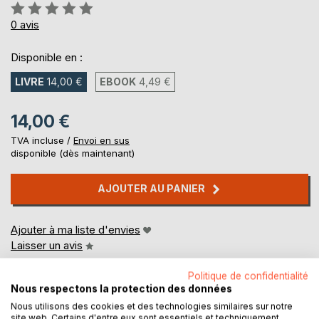
Évaluation:
0%
0
avis
Disponible en :
LIVRE
14,00 €
EBOOK
4,49 €
14,00 €
TVA incluse /
Envoi en sus
disponible (dès maintenant)
AJOUTER AU PANIER
Ajouter à ma liste d'envies
Laisser un avis
Politique de confidentialité
Nous respectons la protection des données
Nous utilisons des cookies et des technologies similaires sur notre
site web. Certains d'entre eux sont essentiels et techniquement