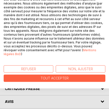
nécessaires. Nous utilisons également des méthodes d'analyse (par
exemple des cookies ou des empreintes digitales, ainsi que le suivi
côté serveur) pour mesurer la fréquence des visites sur notre site et la
DESCRIPTION
manière dont il est utilisé. Nous utilisons des technologies de suivi à
des fins de marketing et recourons à cet effet au suivi côté serveur
ainsi qu'à des fournisseurs tiers, ce qui permet d'utiliser des cookies,
«Poétiquement incorrect» est un recueil dans lequel on
des empreintes digitales, des pixels de suivi et des adresses IP sur
trouvera l'intégralité des chansons et textes de H.Robert,
tous les appareils. Nous intégrons également sur notre site des
contenus tiers provenant d'autres fournisseurs (plateformes vidéo).
écrits entre 2008 et 2018. La lecture de ces "poévies"
Nous n'avons aucune influence sur le traitement ultérieur des données
permet de redécouvrir l'univers de l'artiste sous un autre
et sur un éventuel tracking par le fournisseur tiers. Par votre réglage,
jour, pour ceux qui ont apprécié ses chansons. Les autres
vous acceptez les processus décrits ci-dessus. Vous pouvez
révoquer votre consentement avec effet pour l'avenir. (
Mentions
pourront percevoir l'humanisme et le vécu qui se dégagent
légales BoD
)
de ses écrits, avec force, tendresse, humour ou dérision,
sans jamais s'ériger en donneur de leçons.
REFUSER
NON, AJUSTER
AUTEUR(S)
TOUT ACCEPTER
CRITIQUES PRESSE
AVIS