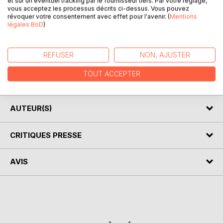
et sur un éventuel tracking par le fournisseur tiers. Par votre réglage,
vous acceptez les processus décrits ci-dessus. Vous pouvez
révoquer votre consentement avec effet pour l'avenir. (
Mentions
légales BoD
)
DESCRIPTION
REFUSER
NON, AJUSTER
Billets du Blog "Porteuse d'eau" année 2016.
Réflexions sur la honte et la culpabilité.
TOUT ACCEPTER
Textes bibliques et Vie des personnages bibliques.
AUTEUR(S)
CRITIQUES PRESSE
AVIS