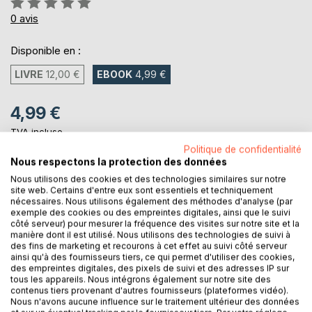
0%
0
avis
Disponible en :
LIVRE
12,00 €
EBOOK
4,99 €
4,99 €
TVA incluse
Téléchargement disponible dès maintenant
Politique de confidentialité
Nous respectons la protection des données
Nous utilisons des cookies et des technologies similaires sur notre
site web. Certains d'entre eux sont essentiels et techniquement
AJOUTER AU PANIER
nécessaires. Nous utilisons également des méthodes d'analyse (par
exemple des cookies ou des empreintes digitales, ainsi que le suivi
côté serveur) pour mesurer la fréquence des visites sur notre site et la
Ajouter à ma liste d'envies
manière dont il est utilisé. Nous utilisons des technologies de suivi à
des fins de marketing et recourons à cet effet au suivi côté serveur
Laisser un avis
ainsi qu'à des fournisseurs tiers, ce qui permet d'utiliser des cookies,
des empreintes digitales, des pixels de suivi et des adresses IP sur
tous les appareils. Nous intégrons également sur notre site des
contenus tiers provenant d'autres fournisseurs (plateformes vidéo).
Nous n'avons aucune influence sur le traitement ultérieur des données