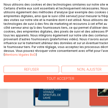
When a postcard is sent from beyond, a destiny wil
Nous utilisons des cookies et des technologies similaires sur notre site 
Certains d'entre eux sont essentiels et techniquement nécessaires. Nous
utilisons également des méthodes d'analyse (par exemple des cookies 
..
empreintes digitales, ainsi que le suivi côté serveur) pour mesurer la fré
des visites sur notre site et la manière dont il est utilisé. Nous utilisons de
technologies de suivi à des fins de marketing et recourons à cet effet au 
côté serveur ainsi qu'à des fournisseurs tiers, ce qui permet d'utiliser des
cookies, des empreintes digitales, des pixels de suivi et des adresses IP
tous les appareils. Nous intégrons également sur notre site des contenus 
D’AUTRES TITRES À D
provenant d'autres fournisseurs (plateformes vidéo). Nous n'avons aucu
influence sur le traitement ultérieur des données et sur un éventuel tracki
le fournisseur tiers. Par votre réglage, vous acceptez les processus décri
dessus. Vous pouvez révoquer votre consentement avec effet pour l'aven
(
Mentions légales BoD
)
REFUSER
NON, AJUSTER
TOUT ACCEPTER