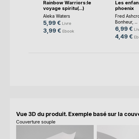
Rainbow Warriors:le
Les enfan
eyer
voyage spiritu(...)
phoenix
e
Aleka Waters
Fred Ashcro
k
Bonheur
, ...
5,99 €
Livre
6,99 €
Li
3,99 €
Ebook
4,49 €
Eb
Vue 3D du produit. Exemple basé sur la couve
Couverture souple