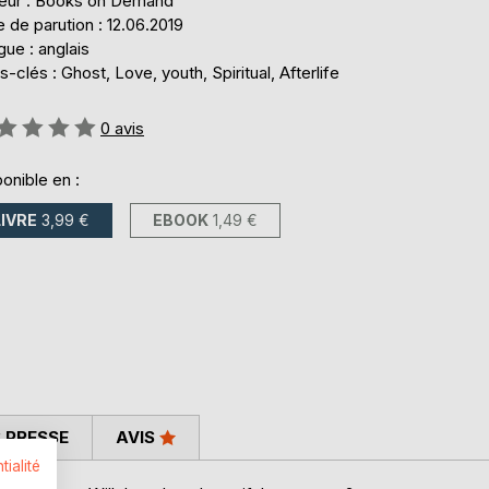
teur : Books on Demand
 de parution : 12.06.2019
ue : anglais
-clés : Ghost, Love, youth, Spiritual, Afterlife
uation:
0
avis
onible en :
LIVRE
3,99 €
EBOOK
1,49 €
 PRESSE
AVIS
tialité