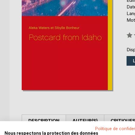
Édi
Date
Lang
Mots
Éval
0%
Disp
DESCRIPTION
AUTEUR(S)
CRITIQUES
Politique de confiden
Nous respectons la protection des données