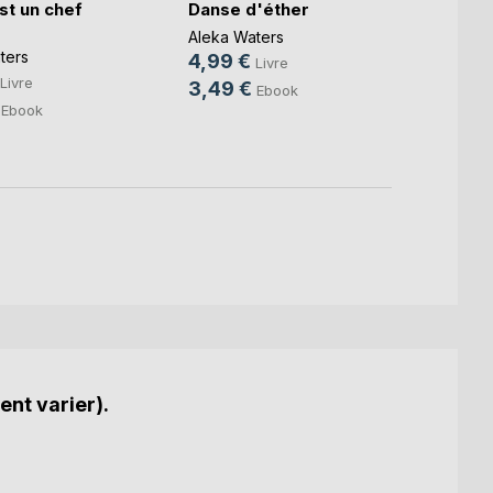
st un chef
Danse d'éther
The p
Aleka Waters
Aleka 
ters
Bonhe
4,99 €
Livre
4,99
Livre
3,49 €
Ebook
3,49
Ebook
ent varier).