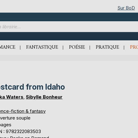
Sur BoD
MANCE
FANTASTIQUE
POÉSIE
PRATIQUE
PR
stcard from Idaho
ka Waters
,
Sibylle Bonheur
ence-fiction & fantasy
verture souple
pages
N : 9782322083503