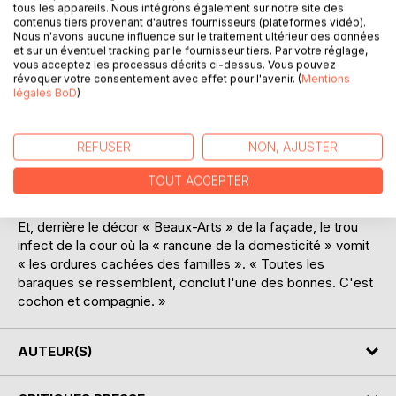
tous les appareils. Nous intégrons également sur notre site des
L'histoire d'un immeuble dans le Paris embelli, policé,
contenus tiers provenant d'autres fournisseurs (plateformes vidéo).
Nous n'avons aucune influence sur le traitement ultérieur des données
moralisé, rentabilisé par la révolution haussmannienne. Le
et sur un éventuel tracking par le fournisseur tiers. Par votre réglage,
propriétaire, les locataires, le terrible concierge, des
vous acceptez les processus décrits ci-dessus. Vous pouvez
employés «résignés comme des chevaux de manège», un
révoquer votre consentement avec effet pour l'avenir. (
Mentions
légales BoD
)
architecte qui trompe sa femme, deux ou trois femmes
hystériques, des gamines vicieuses, des « troupeaux de
demoiselles à marier », des thés musicaux : pas de drame
REFUSER
NON, AJUSTER
mais la ménagerie sociale d'une époque au grand complet,
« la pourriture d'une maison bourgeoise, des caves au
TOUT ACCEPTER
grenier ».
Et, derrière le décor « Beaux-Arts » de la façade, le trou
infect de la cour où la « rancune de la domesticité » vomit
« les ordures cachées des familles ». « Toutes les
baraques se ressemblent, conclut l'une des bonnes. C'est
cochon et compagnie. »
AUTEUR(S)