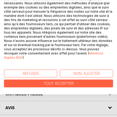
nécessaires. Nous utilisons également des méthodes d'analyse (par
braconnier dans le massif des Bauges. Il ne se souvient de
exemple des cookies ou des empreintes digitales, ainsi que le suivi
rien en se ­réveillant de son coma.
côté serveur) pour mesurer la fréquence des visites sur notre site et la
Au même moment, Ingrid, une journaliste parisienne
manière dont il est utilisé. Nous utilisons des technologies de suivi à
des fins de marketing et recourons à cet effet au suivi côté serveur
détestant la montagne, est envoyée dans les Alpes par sa
ainsi qu'à des fournisseurs tiers, ce qui permet d'utiliser des cookies,
direction pour effectuer un reportage. Au cours de son
des empreintes digitales, des pixels de suivi et des adresses IP sur
enquête, elle ­comprend au nombre d'animaux abattus
tous les appareils. Nous intégrons également sur notre site des
contenus tiers provenant d'autres fournisseurs (plateformes vidéo).
qu'un réseau de ­braconniers est constitué.
Nous n'avons aucune influence sur le traitement ultérieur des données
Elle fait la connaissance de Julien qui voit l'arrivée de cette
et sur un éventuel tracking par le fournisseur tiers. Par votre réglage,
Parisienne d'un mauvais oeil. Malgré tout, une alliance se
vous acceptez les processus décrits ci-dessus. Vous pouvez
révoquer votre consentement avec effet pour l'avenir. (
Mentions
constitue et ils enquêtent ensemble. Ils s'aperçoivent que
légales BoD
)
le braconnier est très bien organisé et que les chamois ne
sont pas ses seules victimes.
REFUSER
NON, AJUSTER
AUTEUR(S)
TOUT ACCEPTER
CRITIQUES PRESSE
AVIS