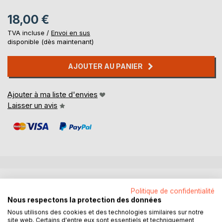
18,00 €
TVA incluse /
Envoi en sus
disponible (dès maintenant)
AJOUTER AU PANIER
Ajouter à ma liste d'envies
Laisser un avis
DESCRIPTION
Politique de confidentialité
Nous respectons la protection des données
Julien, un chasseur alpin du 13e BCA de Chambéry, est ­
Nous utilisons des cookies et des technologies similaires sur notre
victime d'une tentative de meurtre en surprenant un
site web. Certains d'entre eux sont essentiels et techniquement