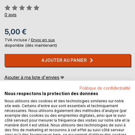
Évaluation:
0%
0
avis
5,00 €
TVA incluse /
Envoi en sus
disponible (dès maintenant)
AJOUTER AU PANIER
Ajouter à ma liste d'envies
Laisser un avis
Politique de confidentialité
Nous respectons la protection des données
Nous utilisons des cookies et des technologies similaires sur notre
site web. Certains d'entre eux sont essentiels et techniquement
nécessaires. Nous utilisons également des méthodes d'analyse (par
exemple des cookies ou des empreintes digitales, ainsi que le suivi
côté serveur) pour mesurer la fréquence des visites sur notre site et la
manière dont il est utilisé. Nous utilisons des technologies de suivi à
DESCRIPTION
des fins de marketing et recourons à cet effet au suivi côté serveur
ainsi qu'à des fournisseurs tiers, ce qui permet d'utiliser des cookies,