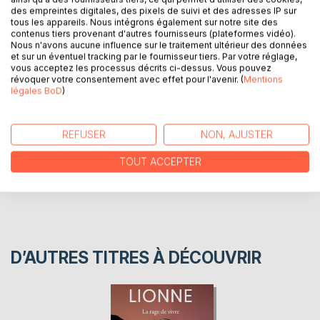
des empreintes digitales, des pixels de suivi et des adresses IP sur
tous les appareils. Nous intégrons également sur notre site des
POUR UN PRESIDENT, COMMENT ARRACHER UNE
contenus tiers provenant d'autres fournisseurs (plateformes vidéo).
AUTO-SATISFACTION DE REUSSITE
Nous n'avons aucune influence sur le traitement ultérieur des données
et sur un éventuel tracking par le fournisseur tiers. Par votre réglage,
vous acceptez les processus décrits ci-dessus. Vous pouvez
révoquer votre consentement avec effet pour l'avenir. (
Mentions
AUTEUR(S)
légales BoD
)
CRITIQUES PRESSE
REFUSER
NON, AJUSTER
AVIS
TOUT ACCEPTER
D’AUTRES TITRES À DÉCOUVRIR