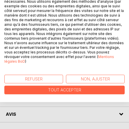
nécessaires. Nous utilisons également des méthodes d'analyse (par
exemple des cookies ou des empreintes digitales, ainsi que le suivi
côté serveur) pour mesurer la fréquence des visites sur notre site et la
DESCRIPTION
manière dont il est utilisé. Nous utilisons des technologies de suivi à
des fins de marketing et recourons à cet effet au suivi côté serveur
ainsi qu'à des fournisseurs tiers, ce qui permet d'utiliser des cookies,
des empreintes digitales, des pixels de suivi et des adresses IP sur
Pourquoi et comment écrire? Les conseils précis et ciblés
tous les appareils. Nous intégrons également sur notre site des
d'un écrivain pour vous accompagner tout au long du
contenus tiers provenant d'autres fournisseurs (plateformes vidéo).
processus d'écriture. De la pensée au livre, découvrez
Nous n'avons aucune influence sur le traitement ultérieur des données
et sur un éventuel tracking par le fournisseur tiers. Par votre réglage,
comment débuter, avancer et enfin terminer votre projet
vous acceptez les processus décrits ci-dessus. Vous pouvez
littéraire.
révoquer votre consentement avec effet pour l'avenir. (
Mentions
Ce livre didactique et concis se veut un compagnon aide-
légales BoD
)
mémoire pour tout aspirant à l'écriture.
REFUSER
NON, AJUSTER
AUTEUR(S)
TOUT ACCEPTER
CRITIQUES PRESSE
AVIS