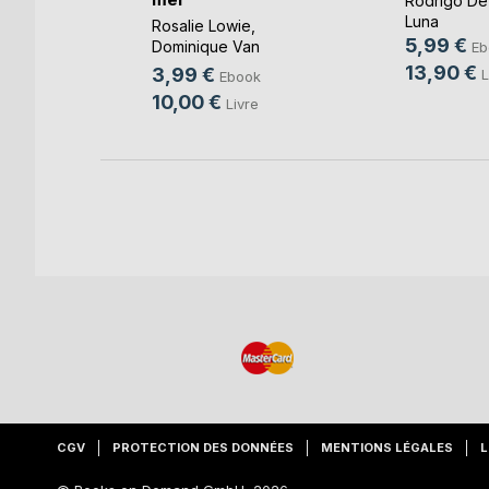
Rodrigo De
oso
Luna
Rosalie Lowie
,
k
5,99 €
Dominique Van
Eb
e
Cotthem
, ...
13,90 €
3,99 €
L
Ebook
10,00 €
Livre
CGV
PROTECTION DES DONNÉES
MENTIONS LÉGALES
L