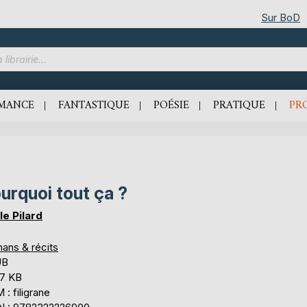
Sur BoD
MANCE
FANTASTIQUE
POÉSIE
PRATIQUE
PR
urquoi tout ça ?
le Pilard
ans & récits
UB
,7 KB
: filigrane