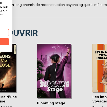
ne
tives, un long chemin de reconstruction psychologique la mènera
ng par
ts ci-
ir.
ÉCOUVRIR
urs d'une
Les imp
use
voyages
Blooming stage
imbéc(..