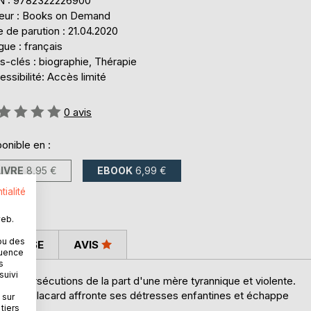
N : 9782322226900
teur : Books on Demand
 de parution : 21.04.2020
ue : français
s-clés : biographie, Thérapie
ssibilité: Accès limité
uation:
0
avis
onible en :
LIVRE
8,95 €
EBOOK
6,99 €
tialité
web.
ou des
 PRESSE
AVIS
quence
s
suivi
 pires persécutions de la part d'une mère tyrannique et violente.
fant du placard affronte ses détresses enfantines et échappe
 sur
tiers