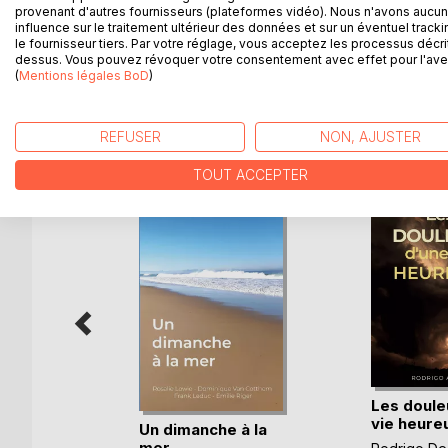
provenant d'autres fournisseurs (plateformes vidéo). Nous n'avons aucu
Pour vaincre ses angoisses et ses carences affec
influence sur le traitement ultérieur des données et sur un éventuel tracki
au bout de ce parcours émotionnel.
le fournisseur tiers. Par votre réglage, vous acceptez les processus décri
dessus. Vous pouvez révoquer votre consentement avec effet pour l'aven
(
Mentions légales BoD
)
D’AUTRES TITRES À D
REFUSER
NON, AJUSTER
TOUT ACCEPTER
Les doule
vie heure
ours
Un dimanche à la
mer