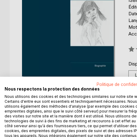
ISB
Édi
Date
Lang
Mot
Acce
Éval
0%
Disp
Politique de confiden
Nous respectons la protection des données
Nous utilisons des cookies et des technologies similaires sur notre site 
Certains d'entre eux sont essentiels et techniquement nécessaires. Nous
utilisons également des méthodes d'analyse (par exemple des cookies 
DESCRIPTION
AUTEUR(S)
CRITIQUES
empreintes digitales, ainsi que le suivi côté serveur) pour mesurer la fré
des visites sur notre site et la manière dont il est utilisé. Nous utilisons de
technologies de suivi à des fins de marketing et recourons à cet effet au 
Histoire d'une petite fille martyrisée, victime des
côté serveur ainsi qu'à des fournisseurs tiers, ce qui permet d'utiliser des
Un longue thérapie sera nécessaire pour que l'en
cookies, des empreintes digitales, des pixels de suivi et des adresses IP
tous les appareils. Nous intégrons également sur notre site des contenus 
enfin à son bourreau.