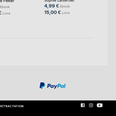
Sophie Lanternier
 Peltier
6,99
4,99 €
Ebook
Ebook
19,9
15,00 €
€
Livre
Livre
RETRACTATION