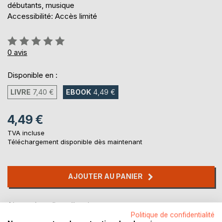
débutants, musique
Accessibilité: Accès limité
Évaluation:
0%
0
avis
Disponible en :
LIVRE
7,40 €
EBOOK
4,49 €
4,49 €
TVA incluse
Téléchargement disponible dès maintenant
AJOUTER AU PANIER
Ajouter à ma liste d'envies
Politique de confidentialité
Laisser un avis