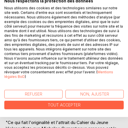
Nous respectons la protection des données
Nous utilisons des cookies et des technologies similaires sur notre
site web. Certains d'entre eux sont essentiels et techniquement
nécessaires. Nous utilisons également des méthodes d'analyse (par
exemple des cookies ou des empreintes digitales, ainsi que le suivi
côté serveur) pour mesurer la fréquence des visites sur notre site et la
manière dont il est utilisé. Nous utilisons des technologies de suivi à
des fins de marketing et recourons à cet effet au suivi côté serveur
DESCRIPTION
ainsi qu'à des fournisseurs tiers, ce qui permet d'utiliser des cookies,
des empreintes digitales, des pixels de suivi et des adresses IP sur
tous les appareils. Nous intégrons également sur notre site des
contenus tiers provenant d'autres fournisseurs (plateformes vidéo).
Cette méthode est destinée aux violoncellistes débutants.
Nous n'avons aucune influence sur le traitement ultérieur des données
Elle comprend des séries d'exercices progressifs et de
et sur un éventuel tracking par le fournisseur tiers. Par votre réglage,
vous acceptez les processus décrits ci-dessus. Vous pouvez
petits morceaux tous en première position sans extensions
révoquer votre consentement avec effet pour l'avenir. (
Mentions
permettant de faire travailler aussi bien l'archet, la sonorité
légales BoD
)
que la main gauche et la justesse Les exercices sont très
progressifs, afin de ne pas aborder trop vite les difficultés
et faire dès les débuts ressortir le sens musical.
REFUSER
NON, AJUSTER
Elle est suivie d'un "Second Cahier du Jeune
Violoncelliste" qui aborde les extensions en première
TOUT ACCEPTER
position.
"Ce qui fait l'originalité et l'attrait du Cahier du Jeune