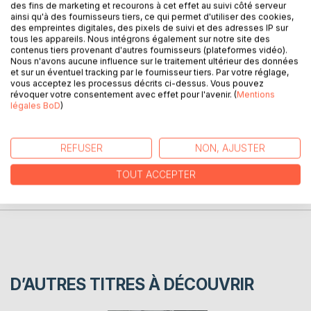
des fins de marketing et recourons à cet effet au suivi côté serveur
ainsi qu'à des fournisseurs tiers, ce qui permet d'utiliser des cookies,
Premier rendez-vous avec le lecteur, premier regard sur
des empreintes digitales, des pixels de suivi et des adresses IP sur
des mots murmurés. Des poèmes tour à tour romantiques
tous les appareils. Nous intégrons également sur notre site des
ou assassins, égrainés au fil d'une première année
contenus tiers provenant d'autres fournisseurs (plateformes vidéo).
Nous n'avons aucune influence sur le traitement ultérieur des données
d'écriture tissée d'émotions. Un style tout en douceur pour
et sur un éventuel tracking par le fournisseur tiers. Par votre réglage,
des écrits empreints de poésie simple et vraie.
vous acceptez les processus décrits ci-dessus. Vous pouvez
révoquer votre consentement avec effet pour l'avenir. (
Mentions
légales BoD
)
AUTEUR(S)
REFUSER
NON, AJUSTER
CRITIQUES PRESSE
TOUT ACCEPTER
AVIS
D’AUTRES TITRES À DÉCOUVRIR