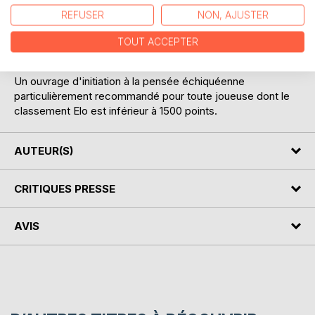
nombreux exercices pratiques, cet ouvrage permettra à la
REFUSER
NON, AJUSTER
néophyte de franchir rapidement et avec assurance les
premiers obstacles qu'elle rencontrera sur son chemin de
TOUT ACCEPTER
joueuse d'échecs.
Un ouvrage d'initiation à la pensée échiquéenne
particulièrement recommandé pour toute joueuse dont le
classement Elo est inférieur à 1500 points.
AUTEUR(S)
CRITIQUES PRESSE
AVIS