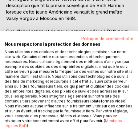
description que fit la presse soviétique de Beth Harmon
lorsque cette jeune Américaine vainquit le grand maître
Vasily Borgov à Moscou en 1968.
Que d'abnégation et de travail patient il a fallu à Beth pour
atteindre une telle maîtrise du roi des jeux, car son talent
Politique de confidentialité
inné, bien qu'inouï, n'aurait pas suffi à lui seul !
Nous respectons la protection des données
Nous utilisons des cookies et des technologies similaires sur notre
Après sa fabuleuse victoire de 1968, Beth décida qu'elle
site web. Certains d'entre eux sont essentiels et techniquement
nécessaires. Nous utilisons également des méthodes d'analyse (par
devait transmettre ses connaissances si chèrement
exemple des cookies ou des empreintes digitales, ainsi que le suivi
acquises. Elle se mit ainsi à rédiger des ouvrages sur les
côté serveur) pour mesurer la fréquence des visites sur notre site et la
échecs dans lesquels elle s'efforce d'initier les profanes
manière dont il est utilisé. Nous utilisons des technologies de suivi à
des fins de marketing et recourons à cet effet au suivi côté serveur
aux mystères de la maîtrise de ce jeu.
ainsi qu'à des fournisseurs tiers, ce qui permet d'utiliser des cookies,
des empreintes digitales, des pixels de suivi et des adresses IP sur
Dans le présent livre, Beth révèle les premiers secrets à
tous les appareils. Nous intégrons également sur notre site des
contenus tiers provenant d'autres fournisseurs (plateformes vidéo).
connaître après avoir appris les règles du jeu pour pouvoir
Nous n'avons aucune influence sur le traitement ultérieur des données
gagner ses premières parties d'échecs.
et sur un éventuel tracking par le fournisseur tiers. Par votre réglage,
vous acceptez les processus décrits ci-dessus. Vous pouvez
révoquer votre consentement avec effet pour l'avenir. (
Mentions
Rédigé d'une manière très pédagogique, toujours avec
légales BoD
)
l'objectif d'apporter des réponses claires aux questions
concrètes que se pose la débutante, mêlant théorie et de