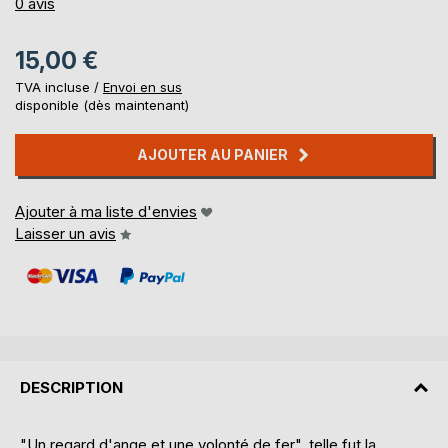
0%
0
avis
15,00 €
TVA incluse /
Envoi en sus
disponible (dès maintenant)
AJOUTER AU PANIER
Ajouter à ma liste d'envies
Laisser un avis
DESCRIPTION
"Un regard d'ange et une volonté de fer", telle fut la