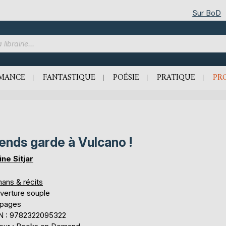
Sur BoD
MANCE
FANTASTIQUE
POÉSIE
PRATIQUE
PR
ends garde à Vulcano !
ine Sitjar
ans & récits
verture souple
 pages
N : 9782322095322