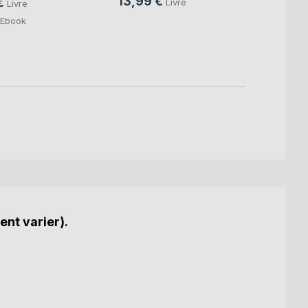
13,99 €
15,0
€
Livre
Livre
4,99
Ebook
ent varier).