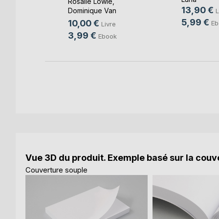
Rosalie Lowie
,
13,90 €
Dominique Van
L
k
Cotthem
, ...
5,99 €
10,00 €
Eb
Livre
3,99 €
Ebook
Vue 3D du produit. Exemple basé sur la couve
Couverture souple