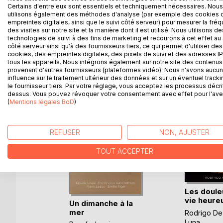
Certains d'entre eux sont essentiels et techniquement nécessaires. Nous
poète à son oreille".
utilisons également des méthodes d'analyse (par exemple des cookies 
empreintes digitales, ainsi que le suivi côté serveur) pour mesurer la fré
des visites sur notre site et la manière dont il est utilisé. Nous utilisons de
technologies de suivi à des fins de marketing et recourons à cet effet au 
côté serveur ainsi qu'à des fournisseurs tiers, ce qui permet d'utiliser des
D’AUTRES TITRES À D
cookies, des empreintes digitales, des pixels de suivi et des adresses IP
tous les appareils. Nous intégrons également sur notre site des contenus 
provenant d'autres fournisseurs (plateformes vidéo). Nous n'avons aucu
influence sur le traitement ultérieur des données et sur un éventuel tracki
le fournisseur tiers. Par votre réglage, vous acceptez les processus décri
dessus. Vous pouvez révoquer votre consentement avec effet pour l'aven
(
Mentions légales BoD
)
REFUSER
NON, AJUSTER
TOUT ACCEPTER
Les doule
vie heure
Un dimanche à la
mer
Rodrigo De
-Taty
Luna