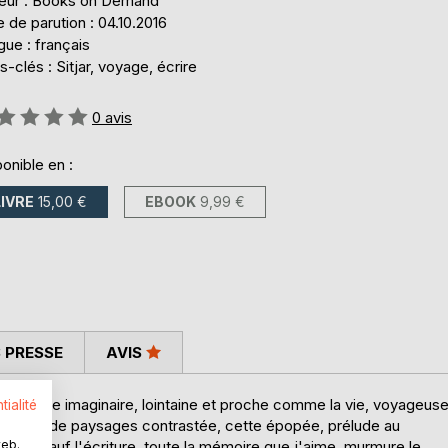
teur : Books on Demand
 de parution : 04.10.2016
ue : français
-clés : Sitjar, voyage, écrire
uation:
0
avis
onible en :
LIVRE
15,00 €
EBOOK
9,99 €
 PRESSE
AVIS
urs une île imaginaire, lointaine et proche comme la vie, voyageus
tialité
 Au coeur de paysages contrastée, cette épopée, prélude au
web.
érieux, sauf l'écriture, toute la mémoire que j'aime, murmure le