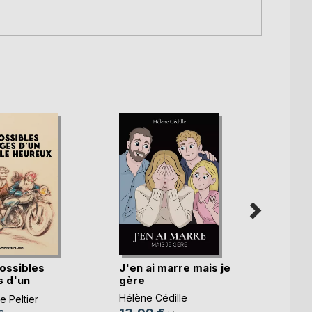
ossibles
J'en ai marre mais je
Qu'as-
 d'un
gère
lumiè
.)
Hélène Cédille
Sophie
 Peltier