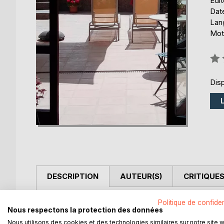
Édi
Date
Lang
Mots
Éval
0%
Disp
DESCRIPTION
AUTEUR(S)
CRITIQUES
Parce qu'elle aime voyager, que le récit est toujo
Politique de confiden
Nous respectons la protection des données
impénitente, elle s'en fût et... revint bravement.
Nous utilisons des cookies et des technologies similaires sur notre site 
voyage intérieur d'un "je" universel. "Rien n'est s