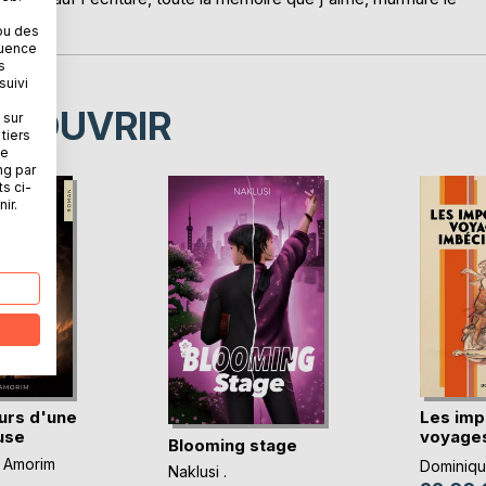
ou des
quence
s
suivi
ÉCOUVRIR
 sur
tiers
ne
ng par
ts ci-
ir.
urs d'une
Les imp
use
voyages
Blooming stage
imbéc(..
 Amorim
Dominique
Naklusi .