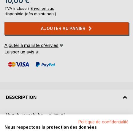
10,00 €
TVA incluse /
Envoi en sus
disponible (dès maintenant)
AJOUTER AU PANIER
Ajouter à ma liste d'envies
Laisser un avis
DESCRIPTION
Prends soin de toi... en hiver!
Politique de confidentialité
Oui mais comment prendre soin de soi quand on a le
Nous respectons la protection des données