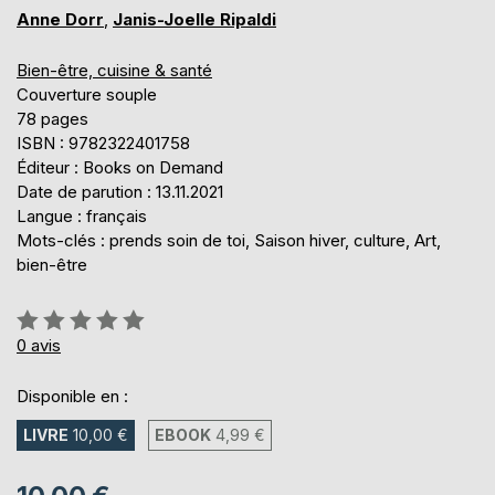
Anne Dorr
,
Janis-Joelle Ripaldi
Bien-être, cuisine & santé
Couverture souple
78 pages
ISBN : 9782322401758
Éditeur : Books on Demand
Date de parution : 13.11.2021
Langue : français
Mots-clés : prends soin de toi, Saison hiver, culture, Art,
bien-être
Évaluation:
0%
0
avis
Disponible en :
LIVRE
10,00 €
EBOOK
4,99 €