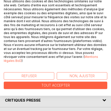
sentiment que tout s'effondre?
Nous utilisons des cookies et des technologies similaires sur notre
Notre petite Janissette vous invite à un voyage dans nos
site web. Certains d'entre eux sont essentiels et techniquement
nécessaires. Nous utilisons également des méthodes d'analyse (par
cultures, celles qui nous apporte du bien être. Aussi bien
exemple des cookies ou des empreintes digitales, ainsi que le suivi
pour le corps que pour l'esprit.
côté serveur) pour mesurer la fréquence des visites sur notre site et la
Comment retrouver le chemin de ses rêves? Comment
manière dont il est utilisé. Nous utilisons des technologies de suivi à
des fins de marketing et recourons à cet effet au suivi côté serveur
réchauffer son corps quand le froid nous transit dehors? A
ainsi qu'à des fournisseurs tiers, ce qui permet d'utiliser des cookies,
qui sert la poésie?
des empreintes digitales, des pixels de suivi et des adresses IP sur
Autant de thèmes qui sont abordés suivant le calendrier de
tous les appareils. Nous intégrons également sur notre site des
contenus tiers provenant d'autres fournisseurs (plateformes vidéo).
l'hiver pour se reconnecter à notre énergie vitale.
Nous n'avons aucune influence sur le traitement ultérieur des données
L'envie ici est de garder un aspect léger et bienveillant. Ce
et sur un éventuel tracking par le fournisseur tiers. Par votre réglage,
livre est très humblement un livre de curiosité, de partage,
vous acceptez les processus décrits ci-dessus. Vous pouvez
révoquer votre consentement avec effet pour l'avenir. (
Mentions
un livre d'inspiration, un feel good, comme on dit.
légales BoD
)
Dans cette douceur pour vous et pour les autres, amusez-
vous de ce livre et continuons à échanger sur les réseaux
nos coups de coeur culturels.
REFUSER
NON, AJUSTER
TOUT ACCEPTER
AUTEUR(S)
CRITIQUES PRESSE