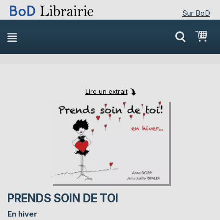
Sur BoD
Skip
Mon
to
Content
Lire un extrait
Skip
Skip
to
to
the
the
end
beginning
of
of
the
the
images
images
gallery
gallery
PRENDS SOIN DE TOI
En hiver