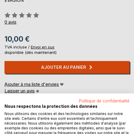
EVASION
Évaluation:
0%
0
avis
10,00 €
TVA incluse /
Envoi en sus
disponible (dès maintenant)
AJOUTER AU PANIER
Ajouter à ma liste d'envies
Laisser un avis
Politique de confidentialité
Nous respectons la protection des données
Nous utilisons des cookies et des technologies similaires sur notre
site web. Certains d'entre eux sont essentiels et techniquement
nécessaires. Nous utilisons également des méthodes d'analyse (par
exemple des cookies ou des empreintes digitales, ainsi que le suivi
côté serveur) pour mesurer la fréquence des visites sur notre site et la