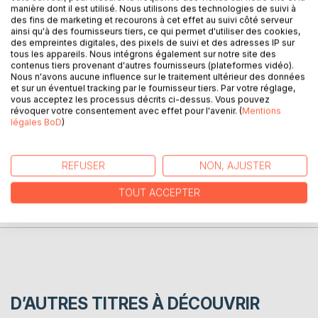
DESCRIPTION
manière dont il est utilisé. Nous utilisons des technologies de suivi à
des fins de marketing et recourons à cet effet au suivi côté serveur
ainsi qu'à des fournisseurs tiers, ce qui permet d'utiliser des cookies,
des empreintes digitales, des pixels de suivi et des adresses IP sur
Dans un bloc-notes hebdomadaire, au gré d'échos
tous les appareils. Nous intégrons également sur notre site des
entendus ou de choses vues, Denis Martin dresse un
contenus tiers provenant d'autres fournisseurs (plateformes vidéo).
panorama de son confinement. Jamais désespéré, le ton,
Nous n'avons aucune influence sur le traitement ultérieur des données
et sur un éventuel tracking par le fournisseur tiers. Par votre réglage,
parfois distancié, est souvent drôle.
vous acceptez les processus décrits ci-dessus. Vous pouvez
révoquer votre consentement avec effet pour l'avenir. (
Mentions
légales BoD
)
AUTEUR(S)
REFUSER
NON, AJUSTER
CRITIQUES PRESSE
TOUT ACCEPTER
AVIS
D’AUTRES TITRES À DÉCOUVRIR