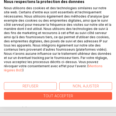
Nous respectons la protection des données
DESCRIPTION
Nous utilisons des cookies et des technologies similaires sur notre
site web. Certains d'entre eux sont essentiels et techniquement
nécessaires. Nous utilisons également des méthodes d'analyse (par
L'agriculture écologique, dite durable, est un système
exemple des cookies ou des empreintes digitales, ainsi que le suivi
côté serveur) pour mesurer la fréquence des visites sur notre site et la
cultural basé sur l'assolement, « la rotation des cultures »
manière dont il est utilisé. Nous utilisons des technologies de suivi à
qui apporte aux sols les soins dont les bienfaits sont vite là
des fins de marketing et recourons à cet effet au suivi côté serveur
et dont les générations futures bénéficieront : sols enrichis,
ainsi qu'à des fournisseurs tiers, ce qui permet d'utiliser des cookies,
rendements accrus mais surtout la qualité de plantes
des empreintes digitales, des pixels de suivi et des adresses IP sur
tous les appareils. Nous intégrons également sur notre site des
saines, aux goûts retrouvés.
contenus tiers provenant d'autres fournisseurs (plateformes vidéo).
Nous n'avons aucune influence sur le traitement ultérieur des données
Moins d'engrais, écosystèmes et nappes phréatiques
et sur un éventuel tracking par le fournisseur tiers. Par votre réglage,
vous acceptez les processus décrits ci-dessus. Vous pouvez
préservés. Seuls interviennent les micro-organismes et
révoquer votre consentement avec effet pour l'avenir. (
Mentions
vers de terre, ces « laboureurs de la terre » ; les vers de
légales BoD
)
terre actifs qui favorisent autant la circulation de l'air et de
l'eau que la vie bactérienne, développant la fertilité du sol.
Ils allègent le travail des agriculteurs qui savent profiter de
REFUSER
NON, AJUSTER
la précieuse activité de nos petits aides ...
TOUT ACCEPTER
AUTEUR(S)