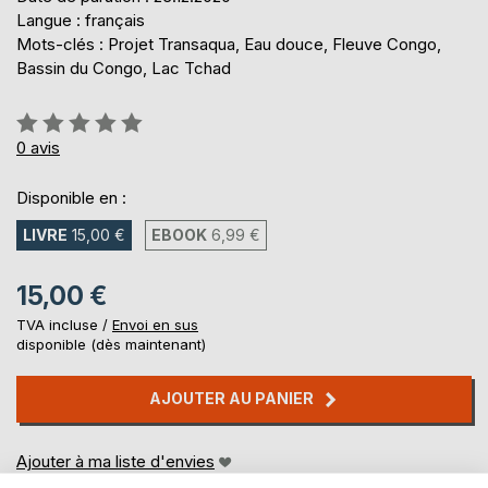
Langue : français
Mots-clés : Projet Transaqua, Eau douce, Fleuve Congo,
Bassin du Congo, Lac Tchad
Évaluation:
0%
0
avis
Disponible en :
LIVRE
15,00 €
EBOOK
6,99 €
15,00 €
TVA incluse /
Envoi en sus
disponible (dès maintenant)
AJOUTER AU PANIER
Ajouter à ma liste d'envies
Laisser un avis