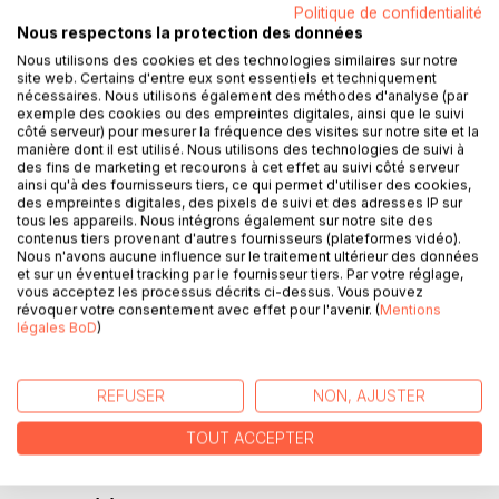
Politique de confidentialité
Nous respectons la protection des données
Nous utilisons des cookies et des technologies similaires sur notre
site web. Certains d'entre eux sont essentiels et techniquement
nécessaires. Nous utilisons également des méthodes d'analyse (par
exemple des cookies ou des empreintes digitales, ainsi que le suivi
côté serveur) pour mesurer la fréquence des visites sur notre site et la
manière dont il est utilisé. Nous utilisons des technologies de suivi à
DESCRIPTION
des fins de marketing et recourons à cet effet au suivi côté serveur
ainsi qu'à des fournisseurs tiers, ce qui permet d'utiliser des cookies,
des empreintes digitales, des pixels de suivi et des adresses IP sur
tous les appareils. Nous intégrons également sur notre site des
Comme le sous-titre l'indique, ce livre analyse critiquement
contenus tiers provenant d'autres fournisseurs (plateformes vidéo).
les Conséquences écologico-économiques à long terme,
Nous n'avons aucune influence sur le traitement ultérieur des données
et sur un éventuel tracking par le fournisseur tiers. Par votre réglage,
les Enjeux cachés, les dangers sous-estimés du Projet
vous acceptez les processus décrits ci-dessus. Vous pouvez
Transaqua, donc du Projet de Transfert des Eaux du Bassin
révoquer votre consentement avec effet pour l'avenir. (
Mentions
du Fleuve Congo au Lac Tchad. Mais, les auteurs ne se
légales BoD
)
limitent pas aux mises en garde, à la mise en évidence des
Conséquences environnementales et économico-
politiques, mais ils proposent aussi des Pistes de solutions
REFUSER
NON, AJUSTER
acceptables pour la plupart des États africains concernés
TOUT ACCEPTER
directement ou indirectement par ce Projet.