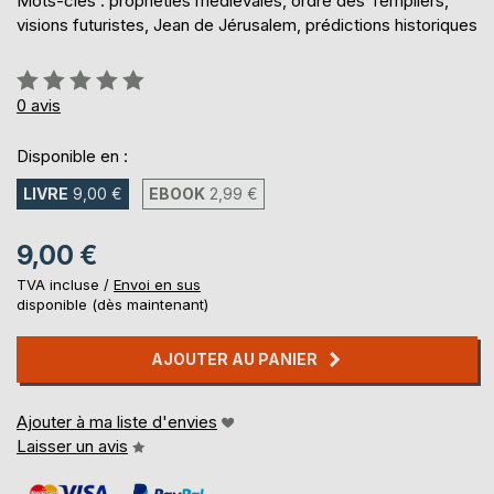
Mots-clés : propheties medievales, ordre des Templiers,
visions futuristes, Jean de Jérusalem, prédictions historiques
Évaluation:
0%
0
avis
Disponible en :
LIVRE
9,00 €
EBOOK
2,99 €
9,00 €
TVA incluse /
Envoi en sus
disponible (dès maintenant)
AJOUTER AU PANIER
Ajouter à ma liste d'envies
Laisser un avis