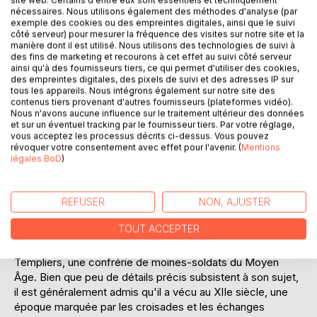
Le texte, rédigé dans un style ancien mais accessible,
nécessaires. Nous utilisons également des méthodes d'analyse (par
exemple des cookies ou des empreintes digitales, ainsi que le suivi
invite le lecteur à une réflexion profonde sur le destin de
côté serveur) pour mesurer la fréquence des visites sur notre site et la
l'humanité. En naviguant à travers les visions de Jean, on se
manière dont il est utilisé. Nous utilisons des technologies de suivi à
retrouve confronté à des questions existentielles sur notre
des fins de marketing et recourons à cet effet au suivi côté serveur
place dans le monde et notre capacité à influencer l'avenir.
ainsi qu'à des fournisseurs tiers, ce qui permet d'utiliser des cookies,
des empreintes digitales, des pixels de suivi et des adresses IP sur
"Prophéties" n'est pas simplement un recueil de
tous les appareils. Nous intégrons également sur notre site des
prédictions; c'est un appel à la conscience collective, une
contenus tiers provenant d'autres fournisseurs (plateformes vidéo).
invitation à envisager les conséquences de nos actions
Nous n'avons aucune influence sur le traitement ultérieur des données
et sur un éventuel tracking par le fournisseur tiers. Par votre réglage,
présentes sur les générations futures. Ce livre est une
vous acceptez les processus décrits ci-dessus. Vous pouvez
exploration intellectuelle qui interpelle autant qu'elle
révoquer votre consentement avec effet pour l'avenir. (
Mentions
émerveille, offrant une lecture riche en enseignements
légales BoD
)
pour quiconque s'intéresse aux mystères du temps et aux
secrets de l'histoire.
REFUSER
NON, AJUSTER
L'AUTEUR :
TOUT ACCEPTER
Jean de Jérusalem, dont la vie demeure en grande partie
enveloppée de mystère, est souvent associé à l'ordre des
Templiers, une confrérie de moines-soldats du Moyen
Âge. Bien que peu de détails précis subsistent à son sujet,
il est généralement admis qu'il a vécu au XIIe siècle, une
époque marquée par les croisades et les échanges