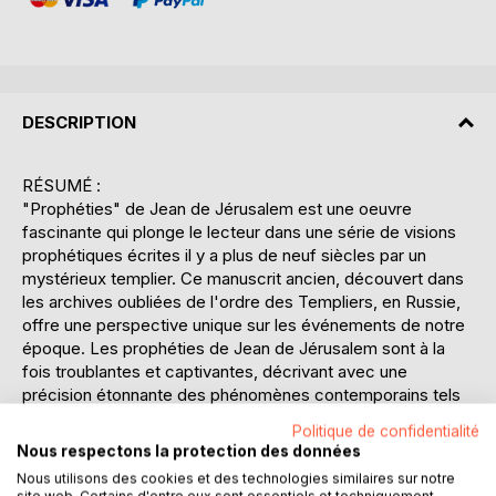
DESCRIPTION
RÉSUMÉ :
"Prophéties" de Jean de Jérusalem est une oeuvre
fascinante qui plonge le lecteur dans une série de visions
prophétiques écrites il y a plus de neuf siècles par un
mystérieux templier. Ce manuscrit ancien, découvert dans
les archives oubliées de l'ordre des Templiers, en Russie,
offre une perspective unique sur les événements de notre
époque. Les prophéties de Jean de Jérusalem sont à la
fois troublantes et captivantes, décrivant avec une
précision étonnante des phénomènes contemporains tels
que les bouleversements climatiques, les avancées
Politique de confidentialité
technologiques, et les tensions géopolitiques. Chaque
Nous respectons la protection des données
chapitre de ce livre est une fenêtre sur l'avenir, révélant
Nous utilisons des cookies et des technologies similaires sur notre
des prédictions qui semblent défier le temps et l'espace.
site web. Certains d'entre eux sont essentiels et techniquement