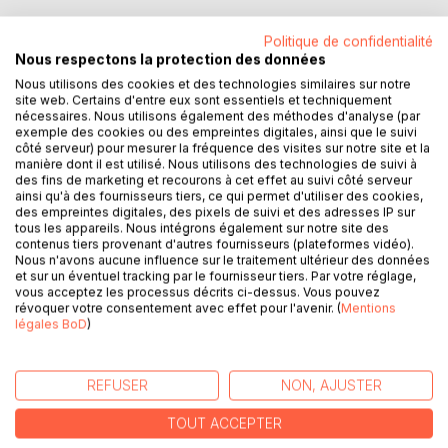
Politique de confidentialité
Nous respectons la protection des données
Nous utilisons des cookies et des technologies similaires sur notre
site web. Certains d'entre eux sont essentiels et techniquement
nécessaires. Nous utilisons également des méthodes d'analyse (par
exemple des cookies ou des empreintes digitales, ainsi que le suivi
DESCRIPTION
côté serveur) pour mesurer la fréquence des visites sur notre site et la
manière dont il est utilisé. Nous utilisons des technologies de suivi à
des fins de marketing et recourons à cet effet au suivi côté serveur
ainsi qu'à des fournisseurs tiers, ce qui permet d'utiliser des cookies,
Nouvelle discipline, la psychoneurobiologie est fondée sur
des empreintes digitales, des pixels de suivi et des adresses IP sur
les neurosciences. Son but est de permettre une
tous les appareils. Nous intégrons également sur notre site des
compréhension nouvelle du fonctionnement et des
contenus tiers provenant d'autres fournisseurs (plateformes vidéo).
Nous n'avons aucune influence sur le traitement ultérieur des données
dysfonctionnements psychiques afin d’adapter au mieux
et sur un éventuel tracking par le fournisseur tiers. Par votre réglage,
l’approche thérapeutique. Premier d’une série de trois le
vous acceptez les processus décrits ci-dessus. Vous pouvez
présent tome décrit, à partir de l’organisation mnésique,
révoquer votre consentement avec effet pour l'avenir. (
Mentions
légales BoD
)
l’anatomie d’une psyché dont le « Moi » n'est que la partie
visible. Ainsi peuvent être notamment expliqués le
phénomène sémantique et l’hallucination. Cet ouvrage de
REFUSER
NON, AJUSTER
base, en accord avec l’observation clinique, la
neuropsychologie et la biologie, jette les fondements d’une
TOUT ACCEPTER
nouvelle compréhension du phénomène psychique et de