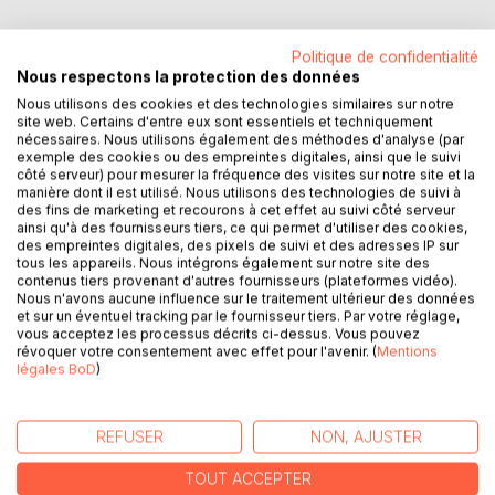
Louison traîne son ennui entre les cours et une vie qu'il
Politique de confidentialité
trouve désespérément monotone. Jusqu'au jour où sa
Nous respectons la protection des données
mère et la voisine du dessus lui imposent un professeur
Nous utilisons des cookies et des technologies similaires sur notre
particulier : Justin. Élève brillant et passionné d'aviron,
site web. Certains d'entre eux sont essentiels et techniquement
Justin est aussi indissociable de son vieux pull-over marron
nécessaires. Nous utilisons également des méthodes d'analyse (par
qui ne quitte jamais ses épaules. Ce simple vêtement
exemple des cookies ou des empreintes digitales, ainsi que le suivi
côté serveur) pour mesurer la fréquence des visites sur notre site et la
devient vite une obsession pour Louison. Ce qui n'était
manière dont il est utilisé. Nous utilisons des technologies de suivi à
qu'une simple curiosité se transforme en un sentiment
des fins de marketing et recourons à cet effet au suivi côté serveur
nouveau, aussi troublant qu'évident : Louison est en train
ainsi qu'à des fournisseurs tiers, ce qui permet d'utiliser des cookies,
de tomber amoureux. Entre confidences timides et petits
des empreintes digitales, des pixels de suivi et des adresses IP sur
tous les appareils. Nous intégrons également sur notre site des
rituels partagés, Louison découvre que sa vie n'a plus rien
contenus tiers provenant d'autres fournisseurs (plateformes vidéo).
d'ennuyeux. Il comprend alors qu'il suffit parfois d'un
Nous n'avons aucune influence sur le traitement ultérieur des données
détail, ou d'un simple pull, pour que tout bascule.
et sur un éventuel tracking par le fournisseur tiers. Par votre réglage,
vous acceptez les processus décrits ci-dessus. Vous pouvez
révoquer votre consentement avec effet pour l'avenir. (
Mentions
-----
légales BoD
)
- Une romance MxM moderne et réaliste, qui parle
directement aux adolescents.
REFUSER
NON, AJUSTER
- Un récit tendre et drôle, où l'amitié et la découverte de
soi se mêlent à l'amour naissant.
TOUT ACCEPTER